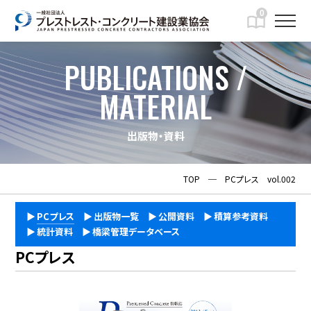
0
PUBLICATIONS /
MATERIAL
出版物・資料
TOP
─
PCプレス vol.002
PCプレス
出版物一覧
公開資料
積算参考資料
統計資料
橋梁管理データベース
PCプレス