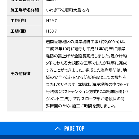
施工場所名詳細
いわき市佐糠町大島地内
工期（自）
Ｈ29.7
工期（至）
Ｈ30.7
岩間佐糠地区の海岸堤防工事（約2,000m）は、
平成25年10月に着手し平成31年3月末に海岸
堤防の嵩上げが全延長完成しました。足かけ約
5年にわたる大規模な工事でしたが無事に完成
することができました。 完成した海岸堤防は、地
その他特徴
域の安全・安心を守る防災施設としての機能を
果たしていきます。 本橋は、海岸堤防の中で6～7
号桟橋（ポストテンション方式PC単純床版橋【セ
グメント工法】）です。スロープ部が階段状の特
殊断面のため、施工に時間を要しました。
PAGE TOP