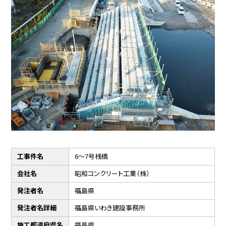
工事件名
6～7号桟橋
会社名
昭和コンクリート工業（株）
発注者名
福島県
発注者名詳細
福島県いわき建設事務所
施工都道府県名
福島県