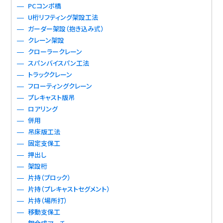
PCコンポ橋
U桁リフティング架設工法
ガーダー架設（抱き込み式）
クレーン架設
クローラークレーン
スパンバイスパン工法
トラッククレーン
フローティングクレーン
プレキャスト版吊
ロアリング
併用
吊床版工法
固定支保工
押出し
架設桁
片持（ブロック）
片持（プレキャストセグメント）
片持（場所打）
移動支保工