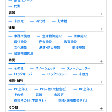
鋼合成アーチ
門型
容器
未設定
消化槽
貯水槽
建築
事務所施設
倉庫物流施設
医療施設
居住施設
庁舎施設
教育施設
文化施設
港湾・防災施設
競技施設
耐震補強関連
防災
その他
スノーシェッド
スノーシェルター
ロックキーパー
ロックシェッド
未設定
補修・補強
PC上部工
PC床版（取替含む）
RC上部工
その他
容器
未設定
橋梁その他（下部含む）
鋼橋（床版取替含む）
その他