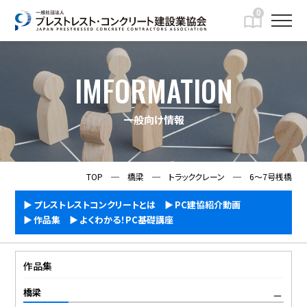
0
IMFORMATION
一般向け情報
TOP
─
橋梁
─
トラッククレーン
─
6～7号桟橋
プレストレストコンクリートとは
PC建協紹介動画
作品集
よくわかる！PC基礎講座
作品集
橋梁