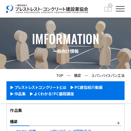
0
IMFORMATION
一般向け情報
TOP
─
橋梁
─
スパンバイスパン工法
プレストレストコンクリートとは
PC建協紹介動画
作品集
よくわかる！PC基礎講座
作品集
橋梁