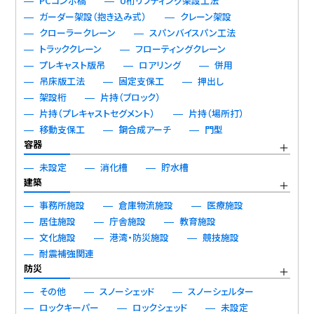
PCコンポ橋
U桁リフティング架設工法
ガーダー架設（抱き込み式）
クレーン架設
クローラークレーン
スパンバイスパン工法
トラッククレーン
フローティングクレーン
プレキャスト版吊
ロアリング
併用
吊床版工法
固定支保工
押出し
架設桁
片持（ブロック）
片持（プレキャストセグメント）
片持（場所打）
移動支保工
鋼合成アーチ
門型
容器
未設定
消化槽
貯水槽
建築
事務所施設
倉庫物流施設
医療施設
居住施設
庁舎施設
教育施設
文化施設
港湾・防災施設
競技施設
耐震補強関連
防災
その他
スノーシェッド
スノーシェルター
ロックキーパー
ロックシェッド
未設定