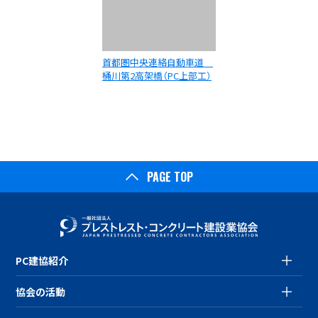
首都圏中央連絡自動車道
桶川第2高架橋（PC上部工）
工事
PAGE TOP
PC建協紹介
協会の活動