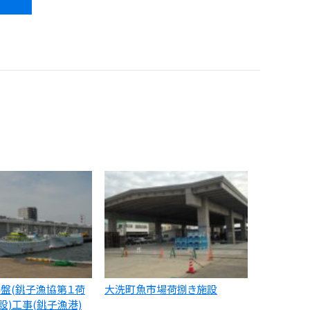
盤(銚子漁協第１荷
大洗町魚市場荷捌き施設
設)工事(銚子漁港)