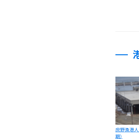
庶野漁港人
期）