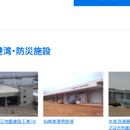
港湾・防災施設
工地盤建設工事（Ⅲ
仙崎漁港荷捌場
水産流通基
さばき所建