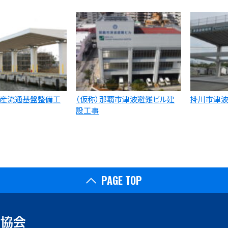
産流通基盤整備工
（仮称）那覇市津波避難ビル建
掛川市津
設工事
PAGE TOP