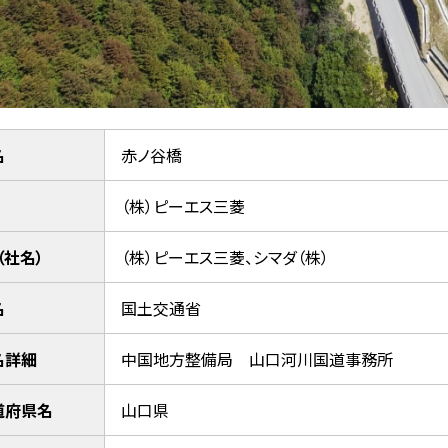
名
赤ノ谷橋
（株）ピーエス三菱
（社名）
（株）ピーエス三菱、シマダ（株）
名
国土交通省
名詳細
中国地方整備局 山口河川国道事務所
道府県名
山口県