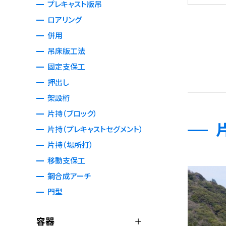
プレキャスト版吊
ロアリング
併用
吊床版工法
固定支保工
押出し
架設桁
片持（ブロック）
片持（プレキャストセグメント）
片持（場所打）
移動支保工
鋼合成アーチ
門型
容器