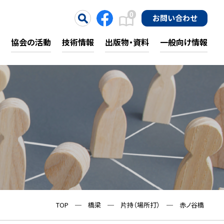
0
お問い合わせ
協会の活動
技術情報
出版物・資料
一般向け情報
TOP
─
橋梁
─
片持（場所打）
─
赤ノ谷橋