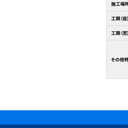
施工場
工期（自
工期（至
その他