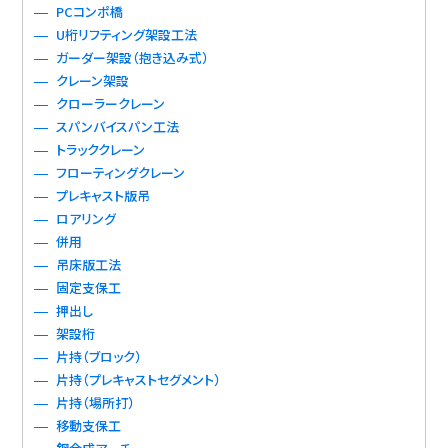
PCコンポ橋
U桁リフティング架設工法
ガーダー架設（抱き込み式）
クレーン架設
クローラークレーン
スパンバイスパン工法
トラッククレーン
フローティングクレーン
プレキャスト版吊
ロアリング
併用
吊床版工法
固定支保工
押出し
架設桁
片持（ブロック）
片持（プレキャストセグメント）
片持（場所打）
移動支保工