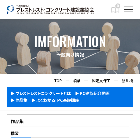
0
IMFORMATION
一般向け情報
TOP
─
橋梁
─
固定支保工
─
袋川橋
プレストレストコンクリートとは
PC建協紹介動画
作品集
よくわかる！PC基礎講座
作品集
橋梁