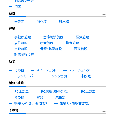
鋼合成アーチ
門型
容器
未設定
消化槽
貯水槽
建築
事務所施設
倉庫物流施設
医療施設
居住施設
庁舎施設
教育施設
文化施設
港湾・防災施設
競技施設
耐震補強関連
防災
その他
スノーシェッド
スノーシェルター
ロックキーパー
ロックシェッド
未設定
補修・補強
PC上部工
PC床版（取替含む）
RC上部工
その他
容器
未設定
橋梁その他（下部含む）
鋼橋（床版取替含む）
その他