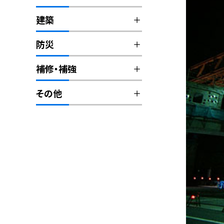
建築
防災
補修・補強
その他