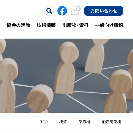
0
お問い合わせ
協会の活動
技術情報
出版物・資料
一般向け情報
TOP
─
橋梁
─
架設桁
─
船渡高架橋