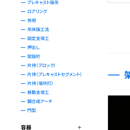
プレキャスト版吊
ロアリング
併用
吊床版工法
固定支保工
押出し
架設桁
片持（ブロック）
片持（プレキャストセグメント）
片持（場所打）
移動支保工
鋼合成アーチ
門型
容器