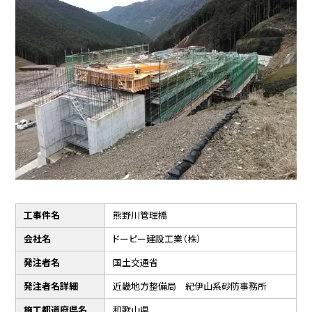
工事件名
熊野川管理橋
会社名
ドーピー建設工業（株）
発注者名
国土交通省
発注者名詳細
近畿地方整備局 紀伊山系砂防事務所
施工都道府県名
和歌山県