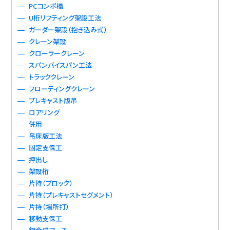
PCコンポ橋
U桁リフティング架設工法
ガーダー架設（抱き込み式）
クレーン架設
クローラークレーン
スパンバイスパン工法
トラッククレーン
フローティングクレーン
プレキャスト版吊
ロアリング
併用
吊床版工法
固定支保工
押出し
架設桁
片持（ブロック）
片持（プレキャストセグメント）
片持（場所打）
移動支保工