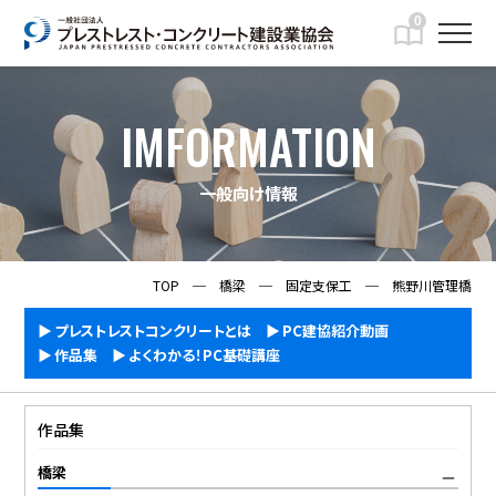
0
IMFORMATION
一般向け情報
TOP
─
橋梁
─
固定支保工
─
熊野川管理橋
プレストレストコンクリートとは
PC建協紹介動画
作品集
よくわかる！PC基礎講座
作品集
橋梁