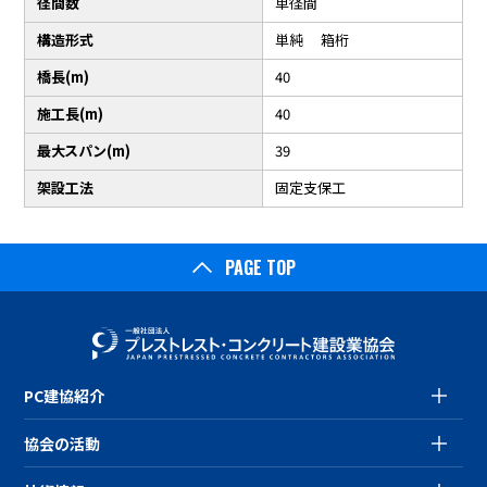
径間数
単径間
構造形式
単純 箱桁
橋長(m)
40
施工長(m)
40
最大スパン(m)
39
架設工法
固定支保工
PAGE TOP
PC建協紹介
協会の活動