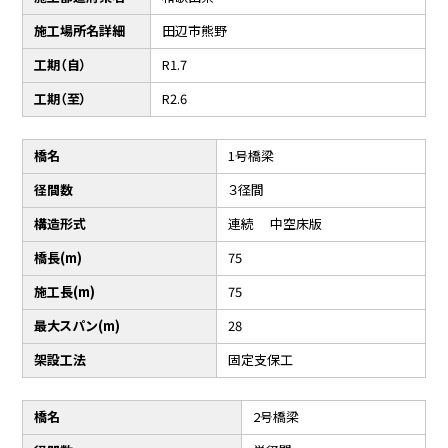
施工場所名詳細
田辺市熊野
工期（自）
R1.7
工期（至）
R2.6
橋名
1号橋梁
径間数
３径間
構造形式
連続 中空床版
橋長(m)
75
施工長(m)
75
最大スパン(m)
28
架設工法
固定支保工
橋名
2号橋梁