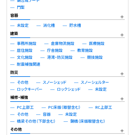
鋼合成アーチ
門型
容器
未設定
消化槽
貯水槽
建築
事務所施設
倉庫物流施設
医療施設
居住施設
庁舎施設
教育施設
文化施設
港湾・防災施設
競技施設
耐震補強関連
防災
その他
スノーシェッド
スノーシェルター
ロックキーパー
ロックシェッド
未設定
補修・補強
PC上部工
PC床版（取替含む）
RC上部工
その他
容器
未設定
橋梁その他（下部含む）
鋼橋（床版取替含む）
その他