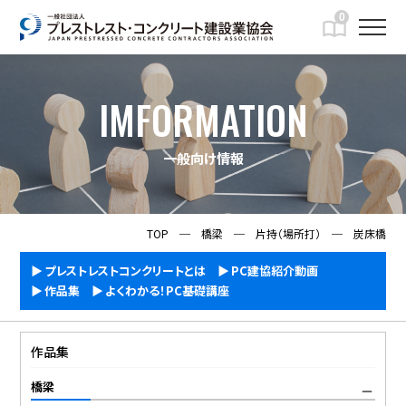
0
IMFORMATION
一般向け情報
TOP
─
橋梁
─
片持（場所打）
─
炭床橋
プレストレストコンクリートとは
PC建協紹介動画
作品集
よくわかる！PC基礎講座
作品集
橋梁