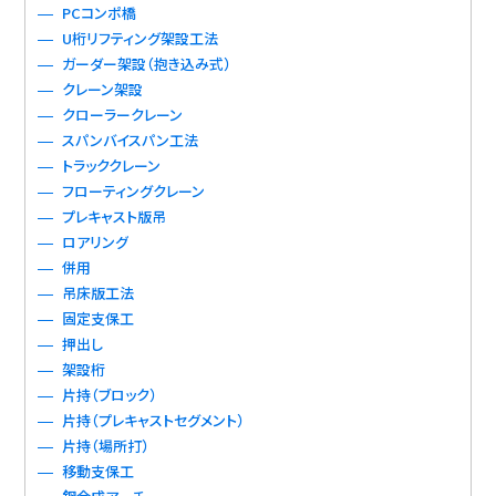
PCコンポ橋
U桁リフティング架設工法
ガーダー架設（抱き込み式）
クレーン架設
クローラークレーン
スパンバイスパン工法
トラッククレーン
フローティングクレーン
プレキャスト版吊
ロアリング
併用
吊床版工法
固定支保工
押出し
架設桁
片持（ブロック）
片持（プレキャストセグメント）
片持（場所打）
移動支保工