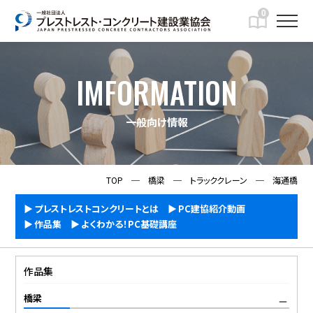
0
IMFORMATION
一般向け情報
TOP
─
橋梁
─
トラッククレーン
─
海通橋
プレストレストコンクリートとは
PC建協紹介動画
作品集
よくわかる！PC基礎講座
作品集
橋梁