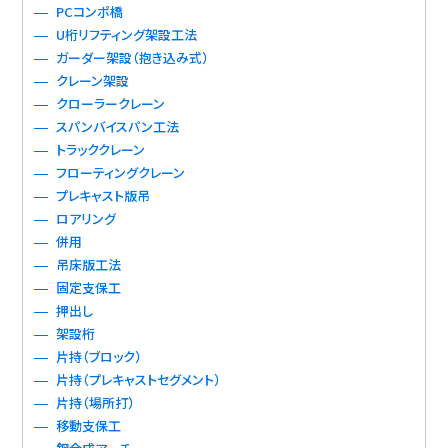
PCコンポ橋
U桁リフティング架設工法
ガーダー架設（抱き込み式）
クレーン架設
クローラークレーン
スパンバイスパン工法
トラッククレーン
フローティングクレーン
プレキャスト版吊
ロアリング
併用
吊床版工法
固定支保工
押出し
架設桁
片持（ブロック）
片持（プレキャストセグメント）
片持（場所打）
移動支保工