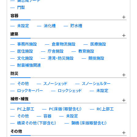
鋼合成アーチ
門型
容器
未設定
消化槽
貯水槽
建築
事務所施設
倉庫物流施設
医療施設
居住施設
庁舎施設
教育施設
文化施設
港湾・防災施設
競技施設
耐震補強関連
防災
その他
スノーシェッド
スノーシェルター
ロックキーパー
ロックシェッド
未設定
補修・補強
PC上部工
PC床版（取替含む）
RC上部工
その他
容器
未設定
橋梁その他（下部含む）
鋼橋（床版取替含む）
その他