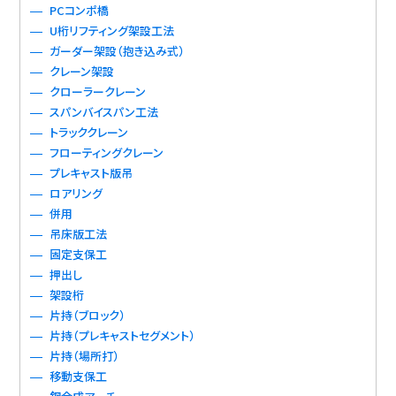
PCコンポ橋
U桁リフティング架設工法
ガーダー架設（抱き込み式）
クレーン架設
クローラークレーン
スパンバイスパン工法
トラッククレーン
フローティングクレーン
プレキャスト版吊
ロアリング
併用
吊床版工法
固定支保工
押出し
架設桁
片持（ブロック）
片持（プレキャストセグメント）
片持（場所打）
移動支保工