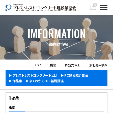
0
IMFORMATION
一般向け情報
TOP
─
橋梁
─
固定支保工
─
浜北高架橋西
プレストレストコンクリートとは
PC建協紹介動画
作品集
よくわかる！PC基礎講座
作品集
橋梁