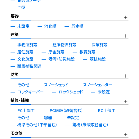
鋼合成アーチ
門型
容器
未設定
消化槽
貯水槽
建築
事務所施設
倉庫物流施設
医療施設
居住施設
庁舎施設
教育施設
文化施設
港湾・防災施設
競技施設
耐震補強関連
防災
その他
スノーシェッド
スノーシェルター
ロックキーパー
ロックシェッド
未設定
補修・補強
PC上部工
PC床版（取替含む）
RC上部工
その他
容器
未設定
橋梁その他（下部含む）
鋼橋（床版取替含む）
その他