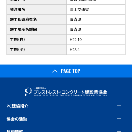
発注者名
国土交通省
施工都道府県名
青森県
施工場所名詳細
青森県
工期（自）
H22.10
工期（至）
H23.4
PAGE TOP
PC建協紹介
協会の活動
技術情報