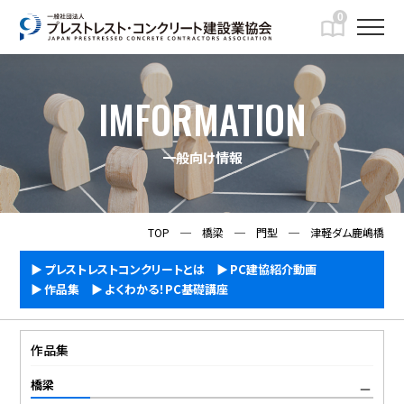
0
IMFORMATION
一般向け情報
TOP
─
橋梁
─
門型
─
津軽ダム鹿嶋橋
プレストレストコンクリートとは
PC建協紹介動画
作品集
よくわかる！PC基礎講座
作品集
橋梁