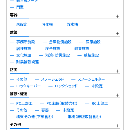
鋼合成アーチ
門型
容器
未設定
消化槽
貯水槽
建築
事務所施設
倉庫物流施設
医療施設
居住施設
庁舎施設
教育施設
文化施設
港湾・防災施設
競技施設
耐震補強関連
防災
その他
スノーシェッド
スノーシェルター
ロックキーパー
ロックシェッド
未設定
補修・補強
PC上部工
PC床版（取替含む）
RC上部工
その他
容器
未設定
橋梁その他（下部含む）
鋼橋（床版取替含む）
その他