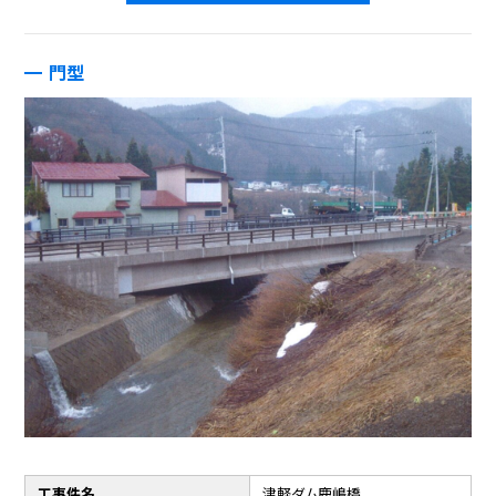
門型
工事件名
津軽ダム鹿嶋橋