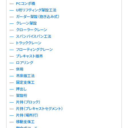
PCコンポ橋
U桁リフティング架設工法
ガーダー架設（抱き込み式）
クレーン架設
クローラークレーン
スパンバイスパン工法
トラッククレーン
フローティングクレーン
プレキャスト版吊
ロアリング
併用
吊床版工法
固定支保工
押出し
架設桁
片持（ブロック）
片持（プレキャストセグメント）
片持（場所打）
移動支保工