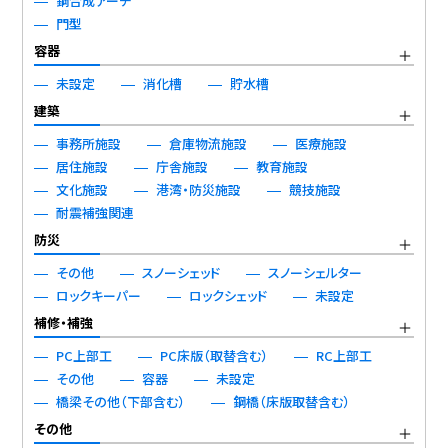
鋼合成アーチ
門型
容器
未設定
消化槽
貯水槽
建築
事務所施設
倉庫物流施設
医療施設
居住施設
庁舎施設
教育施設
文化施設
港湾・防災施設
競技施設
耐震補強関連
防災
その他
スノーシェッド
スノーシェルター
ロックキーパー
ロックシェッド
未設定
補修・補強
PC上部工
PC床版（取替含む）
RC上部工
その他
容器
未設定
橋梁その他（下部含む）
鋼橋（床版取替含む）
その他