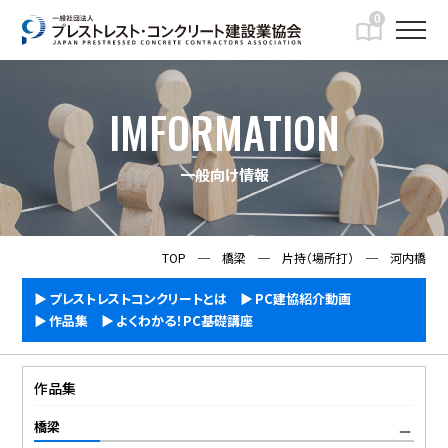
0
IMFORMATION
一般向け情報
TOP
─
橋梁
─
片持（場所打）
─
河内橋
プレストレストコンクリートとは
PC建協紹介動画
作品集
よくわかる！PC基礎講座
作品集
橋梁