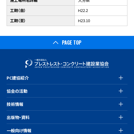
施工場所名詳細
大分県
工期（自）
H22.2
工期（至）
H23.10
PAGE TOP
PC建協紹介
協会の活動
技術情報
出版物・資料
一般向け情報