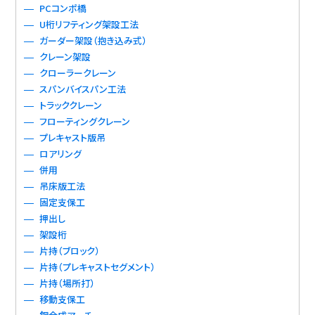
PCコンポ橋
U桁リフティング架設工法
ガーダー架設（抱き込み式）
クレーン架設
クローラークレーン
スパンバイスパン工法
トラッククレーン
フローティングクレーン
プレキャスト版吊
ロアリング
併用
吊床版工法
固定支保工
押出し
架設桁
片持（ブロック）
片持（プレキャストセグメント）
片持（場所打）
移動支保工