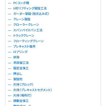
PCコンポ橋
U桁リフティング架設工法
ガーダー架設（抱き込み式）
クレーン架設
クローラークレーン
スパンバイスパン工法
トラッククレーン
フローティングクレーン
プレキャスト版吊
ロアリング
併用
吊床版工法
固定支保工
押出し
架設桁
片持（ブロック）
片持（プレキャストセグメント）
片持（場所打）
移動支保工