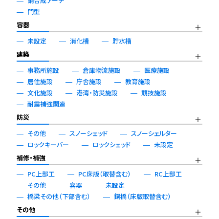
鋼合成アーチ
門型
容器
未設定
消化槽
貯水槽
建築
事務所施設
倉庫物流施設
医療施設
居住施設
庁舎施設
教育施設
文化施設
港湾・防災施設
競技施設
耐震補強関連
防災
その他
スノーシェッド
スノーシェルター
ロックキーパー
ロックシェッド
未設定
補修・補強
PC上部工
PC床版（取替含む）
RC上部工
その他
容器
未設定
橋梁その他（下部含む）
鋼橋（床版取替含む）
その他