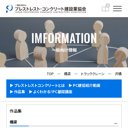
0
IMFORMATION
一般向け情報
TOP
─
橋梁
─
トラッククレーン
─
沢橋
プレストレストコンクリートとは
PC建協紹介動画
作品集
よくわかる！PC基礎講座
作品集
橋梁