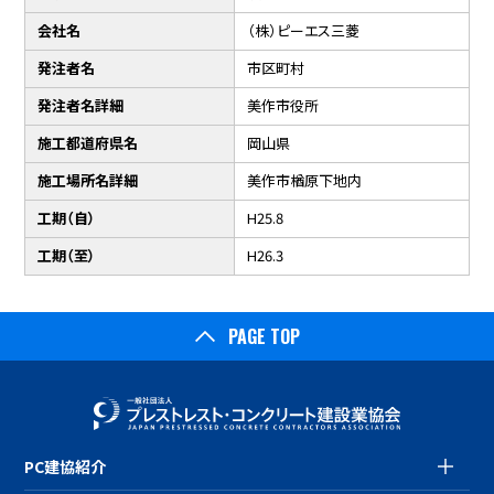
会社名
（株）ピーエス三菱
発注者名
市区町村
発注者名詳細
美作市役所
施工都道府県名
岡山県
施工場所名詳細
美作市楢原下地内
工期（自）
H25.8
工期（至）
H26.3
PAGE TOP
PC建協紹介