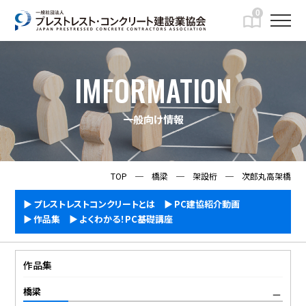
0
IMFORMATION
一般向け情報
TOP
─
橋梁
─
架設桁
─
次郎丸高架橋
プレストレストコンクリートとは
PC建協紹介動画
作品集
よくわかる！PC基礎講座
作品集
橋梁