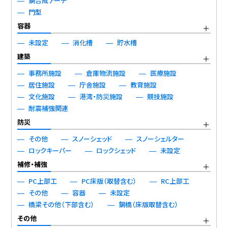
鋼合成アーチ
門型
容器
未設定
消化槽
貯水槽
建築
事務所施設
倉庫物流施設
医療施設
居住施設
庁舎施設
教育施設
文化施設
港湾・防災施設
競技施設
耐震補強関連
防災
その他
スノーシェッド
スノーシェルター
ロックキーパー
ロックシェッド
未設定
補修・補強
PC上部工
PC床版（取替含む）
RC上部工
その他
容器
未設定
橋梁その他（下部含む）
鋼橋（床版取替含む）
その他