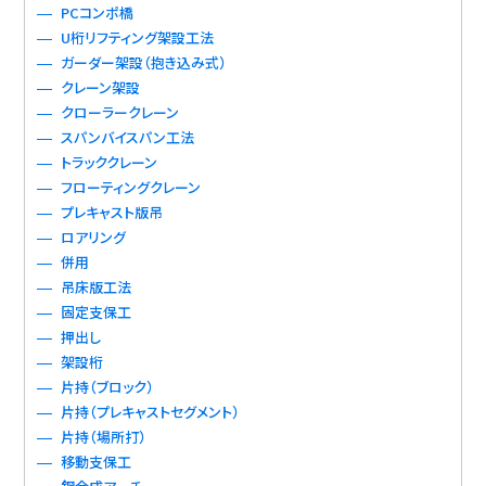
PCコンポ橋
U桁リフティング架設工法
ガーダー架設（抱き込み式）
クレーン架設
クローラークレーン
スパンバイスパン工法
トラッククレーン
フローティングクレーン
プレキャスト版吊
ロアリング
併用
吊床版工法
固定支保工
押出し
架設桁
片持（ブロック）
片持（プレキャストセグメント）
片持（場所打）
移動支保工