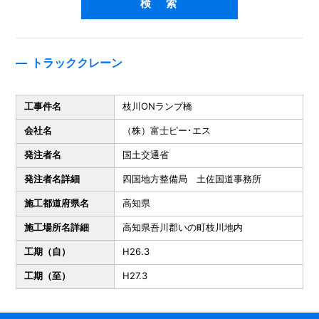
トラッククレーン
工事件名
枝川ONランプ橋
会社名
（株）富士ピー･エス
発注者名
国土交通省
発注者名詳細
四国地方整備局 土佐国道事務所
施工都道府県名
高知県
施工場所名詳細
高知県吾川郡いの町枝川地内
工期（自）
H26.3
工期（至）
H27.3