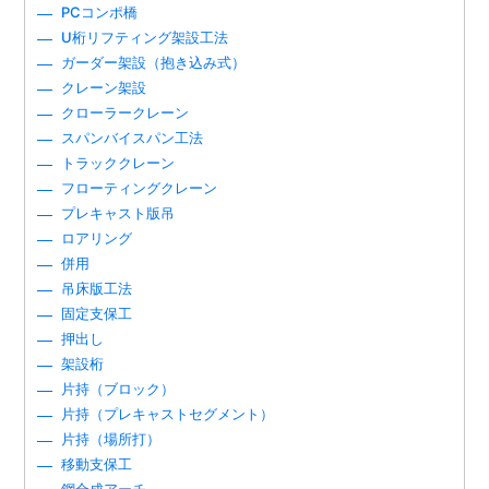
PCコンポ橋
U桁リフティング架設工法
ガーダー架設（抱き込み式）
クレーン架設
クローラークレーン
スパンバイスパン工法
トラッククレーン
フローティングクレーン
プレキャスト版吊
ロアリング
併用
吊床版工法
固定支保工
押出し
架設桁
片持（ブロック）
片持（プレキャストセグメント）
片持（場所打）
移動支保工