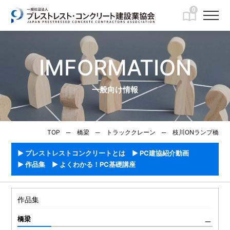
0
IMFORMATION
一般向け情報
TOP
─
橋梁
─
トラッククレーン
─
枝川ONランプ橋
プレストレストコンクリートとは
PC建協紹介動画
作品集
よくわかる！PC基礎講座
作品集
橋梁