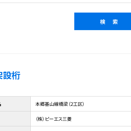
架設桁
名
本郷基山線橋梁（2工区）
（株）ピーエス三菱