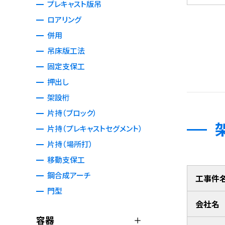
プレキャスト版吊
ロアリング
併用
吊床版工法
固定支保工
押出し
架設桁
片持（ブロック）
片持（プレキャストセグメント）
片持（場所打）
移動支保工
鋼合成アーチ
工事件
門型
会社名
容器