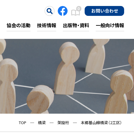
0
お問い合わせ
協会の活動
技術情報
出版物・資料
一般向け情報
TOP
─
橋梁
─
架設桁
─
本郷基山線橋梁（2工区）