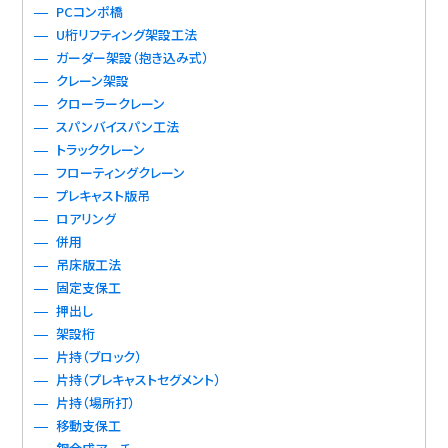
PCコンポ橋
U桁リフティング架設工法
ガーダー架設（抱き込み式）
クレーン架設
クローラークレーン
スパンバイスパン工法
トラッククレーン
フローティングクレーン
プレキャスト版吊
ロアリング
併用
吊床版工法
固定支保工
押出し
架設桁
片持（ブロック）
片持（プレキャストセグメント）
片持（場所打）
移動支保工