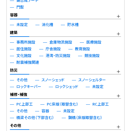
鋼合成アーチ
門型
容器
未設定
消化槽
貯水槽
建築
事務所施設
倉庫物流施設
医療施設
居住施設
庁舎施設
教育施設
文化施設
港湾・防災施設
競技施設
耐震補強関連
防災
その他
スノーシェッド
スノーシェルター
ロックキーパー
ロックシェッド
未設定
補修・補強
PC上部工
PC床版（取替含む）
RC上部工
その他
容器
未設定
橋梁その他（下部含む）
鋼橋（床版取替含む）
その他