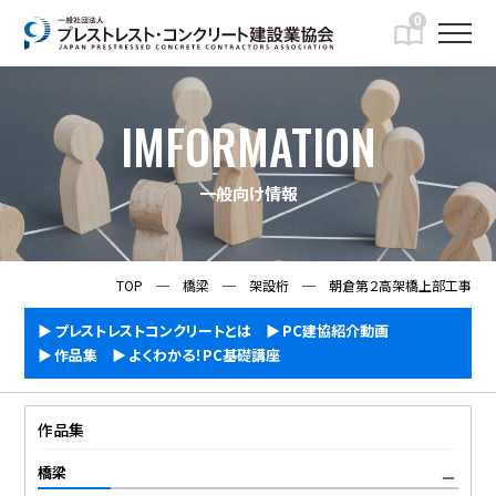
0
IMFORMATION
一般向け情報
TOP
─
橋梁
─
架設桁
─
朝倉第２高架橋上部工事
プレストレストコンクリートとは
PC建協紹介動画
作品集
よくわかる！PC基礎講座
作品集
橋梁