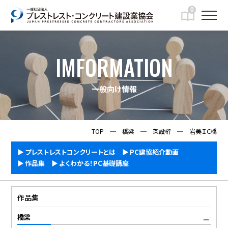
0
IMFORMATION
一般向け情報
TOP
─
橋梁
─
架設桁
─
岩美ＩＣ橋
プレストレストコンクリートとは
PC建協紹介動画
作品集
よくわかる！PC基礎講座
作品集
橋梁