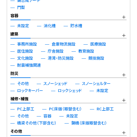
鋼合成アーチ
門型
容器
未設定
消化槽
貯水槽
建築
事務所施設
倉庫物流施設
医療施設
居住施設
庁舎施設
教育施設
文化施設
港湾・防災施設
競技施設
耐震補強関連
防災
その他
スノーシェッド
スノーシェルター
ロックキーパー
ロックシェッド
未設定
補修・補強
PC上部工
PC床版（取替含む）
RC上部工
その他
容器
未設定
橋梁その他（下部含む）
鋼橋（床版取替含む）
その他