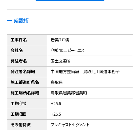
架設桁
工事件名
岩美ＩＣ橋
会社名
（株）富士ピー･エス
発注者名
国土交通省
発注者名詳細
中国地方整備局 鳥取河川国道事務所
施工都道府県名
鳥取県
施工場所名詳細
鳥取県岩美郡岩美町
工期（自）
H25.6
工期（至）
H26.5
その他特徴
プレキャストセグメント