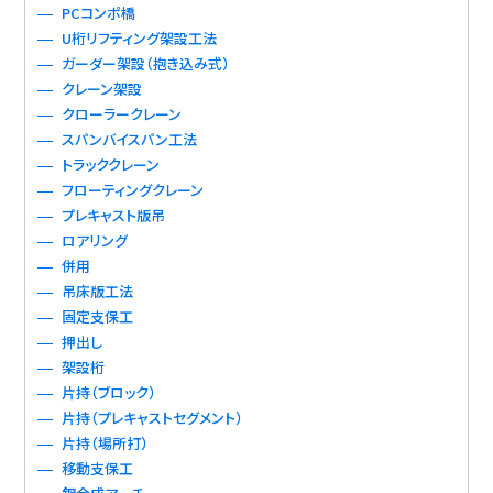
PCコンポ橋
U桁リフティング架設工法
ガーダー架設（抱き込み式）
クレーン架設
クローラークレーン
スパンバイスパン工法
トラッククレーン
フローティングクレーン
プレキャスト版吊
ロアリング
併用
吊床版工法
固定支保工
押出し
架設桁
片持（ブロック）
片持（プレキャストセグメント）
片持（場所打）
移動支保工