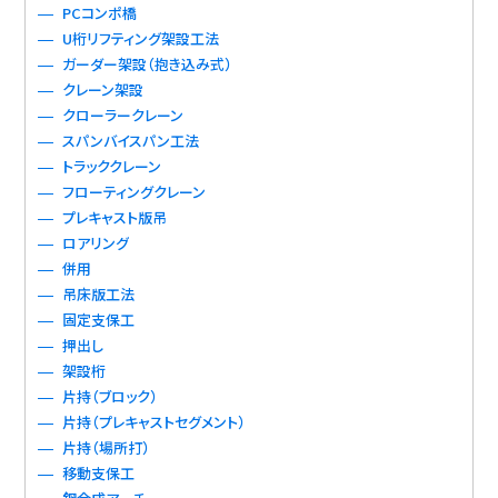
PCコンポ橋
U桁リフティング架設工法
ガーダー架設（抱き込み式）
クレーン架設
クローラークレーン
スパンバイスパン工法
トラッククレーン
フローティングクレーン
プレキャスト版吊
ロアリング
併用
吊床版工法
固定支保工
押出し
架設桁
片持（ブロック）
片持（プレキャストセグメント）
片持（場所打）
移動支保工