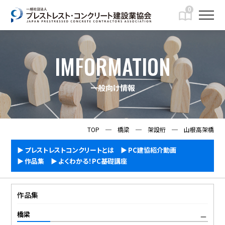
0
IMFORMATION
一般向け情報
TOP
─
橋梁
─
架設桁
─
山根高架橋
プレストレストコンクリートとは
PC建協紹介動画
作品集
よくわかる！PC基礎講座
作品集
橋梁