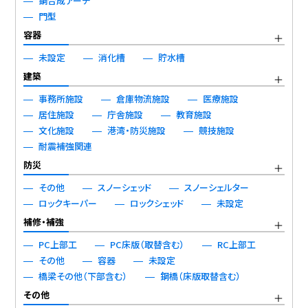
鋼合成アーチ
門型
容器
未設定
消化槽
貯水槽
建築
事務所施設
倉庫物流施設
医療施設
居住施設
庁舎施設
教育施設
文化施設
港湾・防災施設
競技施設
耐震補強関連
防災
その他
スノーシェッド
スノーシェルター
ロックキーパー
ロックシェッド
未設定
補修・補強
PC上部工
PC床版（取替含む）
RC上部工
その他
容器
未設定
橋梁その他（下部含む）
鋼橋（床版取替含む）
その他