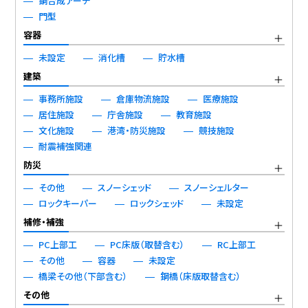
鋼合成アーチ
門型
容器
未設定
消化槽
貯水槽
建築
事務所施設
倉庫物流施設
医療施設
居住施設
庁舎施設
教育施設
文化施設
港湾・防災施設
競技施設
耐震補強関連
防災
その他
スノーシェッド
スノーシェルター
ロックキーパー
ロックシェッド
未設定
補修・補強
PC上部工
PC床版（取替含む）
RC上部工
その他
容器
未設定
橋梁その他（下部含む）
鋼橋（床版取替含む）
その他