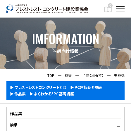
0
IMFORMATION
一般向け情報
TOP
─
橋梁
─
片持（場所打）
─
天神橋
プレストレストコンクリートとは
PC建協紹介動画
作品集
よくわかる！PC基礎講座
作品集
橋梁