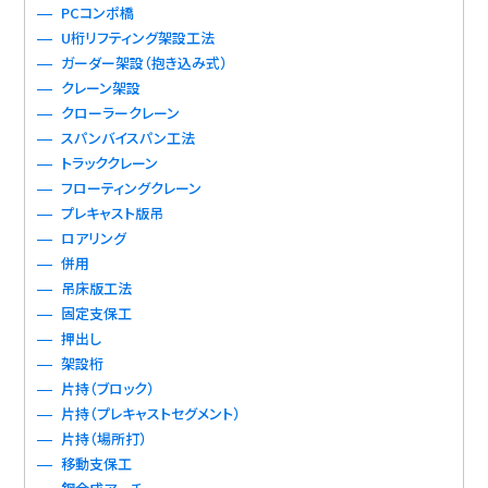
PCコンポ橋
U桁リフティング架設工法
ガーダー架設（抱き込み式）
クレーン架設
クローラークレーン
スパンバイスパン工法
トラッククレーン
フローティングクレーン
プレキャスト版吊
ロアリング
併用
吊床版工法
固定支保工
押出し
架設桁
片持（ブロック）
片持（プレキャストセグメント）
片持（場所打）
移動支保工