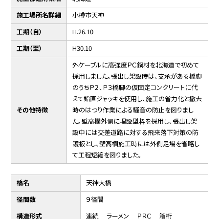
施工場所名詳細
小樽市天神
工期（自）
H.26.10
工期（至）
H30.10
外ケーブルに高強度ＰＣ鋼材を北海道で初めて
採用しました。張出し架設時は、支承がある橋脚
のうちＰ２、Ｐ３橋脚の仮固定コンクリートに代
えて鉛直ジャッキを使用し、施工の省力化と撤去
その他特徴
時のはつり作業による騒音の防止を図りまし
た。壁高欄外側に埋設型枠を採用し、張出し架
設中には交差道路に対する飛来落下対策の防
護板とし、壁高欄施工時には外側足場を省略し
て工程短縮を図りました。
橋名
天神大橋
径間数
９径間
構造形式
連続 ラーメン ＰＲＣ 箱桁