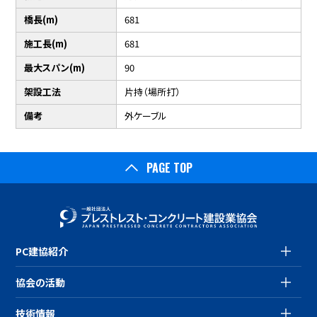
橋長(m)
681
施工長(m)
681
最大スパン(m)
90
架設工法
片持（場所打）
備考
外ケーブル
PAGE TOP
PC建協紹介
協会の活動
技術情報