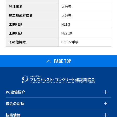
発注者名
大分県
施工都道府県名
大分県
工期（自）
H21.3
工期（至）
H22.10
その他特徴
PCコンポ橋
PAGE TOP
PC建協紹介
協会の活動
技術情報