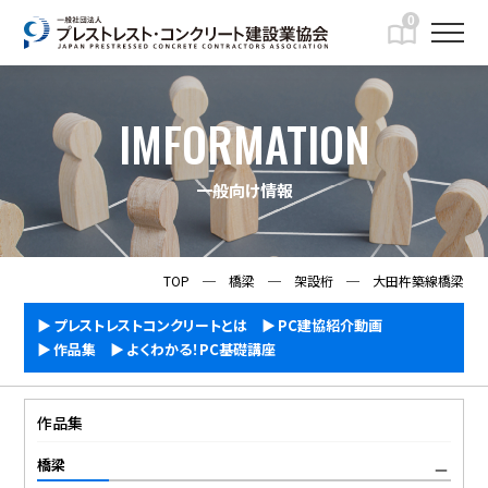
0
IMFORMATION
一般向け情報
TOP
─
橋梁
─
架設桁
─
大田杵築線橋梁
プレストレストコンクリートとは
PC建協紹介動画
作品集
よくわかる！PC基礎講座
作品集
橋梁