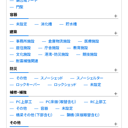
鋼合成アーチ
門型
容器
未設定
消化槽
貯水槽
建築
事務所施設
倉庫物流施設
医療施設
居住施設
庁舎施設
教育施設
文化施設
港湾・防災施設
競技施設
耐震補強関連
防災
その他
スノーシェッド
スノーシェルター
ロックキーパー
ロックシェッド
未設定
補修・補強
PC上部工
PC床版（取替含む）
RC上部工
その他
容器
未設定
橋梁その他（下部含む）
鋼橋（床版取替含む）
その他