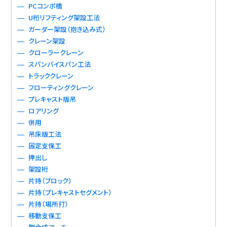
PCコンポ橋
U桁リフティング架設工法
ガーダー架設（抱き込み式）
クレーン架設
クローラークレーン
スパンバイスパン工法
トラッククレーン
フローティングクレーン
プレキャスト版吊
ロアリング
併用
吊床版工法
固定支保工
押出し
架設桁
片持（ブロック）
片持（プレキャストセグメント）
片持（場所打）
移動支保工