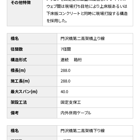
その他特徴
ウェブ間は現場打ち目地により上床版あるいは
下床版コンクリートと同時に現場打設する構造
を採用した。
橋名
門沢橋第二高架橋上り線
径間数
7径間
構造形式
連続 箱桁
橋長(m)
288.0
施工長(m)
288.0
最大スパン(m)
40.0
架設工法
固定支保工
備考
内外併用ケーブル
橋名
門沢橋第二高架橋下り線