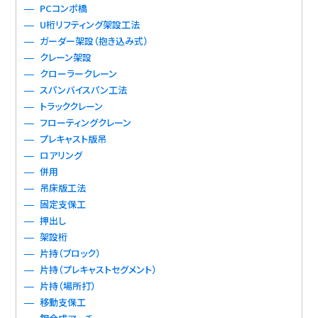
PCコンポ橋
U桁リフティング架設工法
ガーダー架設（抱き込み式）
クレーン架設
クローラークレーン
スパンバイスパン工法
トラッククレーン
フローティングクレーン
プレキャスト版吊
ロアリング
併用
吊床版工法
固定支保工
押出し
架設桁
片持（ブロック）
片持（プレキャストセグメント）
片持（場所打）
移動支保工