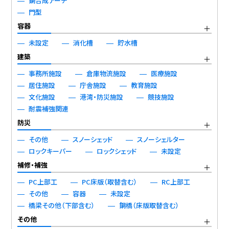
鋼合成アーチ
門型
容器
未設定
消化槽
貯水槽
建築
事務所施設
倉庫物流施設
医療施設
居住施設
庁舎施設
教育施設
文化施設
港湾・防災施設
競技施設
耐震補強関連
防災
その他
スノーシェッド
スノーシェルター
ロックキーパー
ロックシェッド
未設定
補修・補強
PC上部工
PC床版（取替含む）
RC上部工
その他
容器
未設定
橋梁その他（下部含む）
鋼橋（床版取替含む）
その他