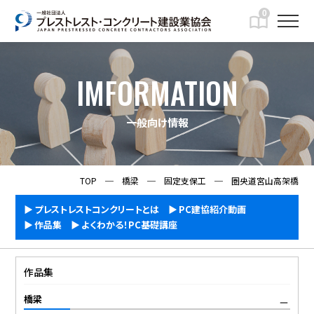
0
IMFORMATION
一般向け情報
TOP
─
橋梁
─
固定支保工
─
圏央道宮山高架橋
プレストレストコンクリートとは
PC建協紹介動画
作品集
よくわかる！PC基礎講座
作品集
橋梁