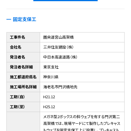
固定支保工
工事件名
圏央道宮山高架橋
会社名
三井住友建設（株）
発注者名
中日本高速道路（株）
発注者名詳細
東京支社
施工都道府県名
神奈川県
施工場所名詳細
海老名市門沢橋地先
工期（自）
H21.12
工期（至）
H25.12
メガネ型2ボックスの斜ウェブを有する門沢第二
高架橋では、現場ヤードにて製作したプレキャス
トウェブを固定支保工上に設置し、プレキャスト