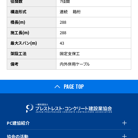
径間数
7径間
構造形式
連続 箱桁
橋長(m)
288
施工長(m)
288
最大スパン(m)
43
架設工法
固定支保工
備考
内外併用ケーブル
PAGE TOP
PC建協紹介
協会の活動