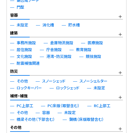
鋼合成アーチ
門型
容器
未設定
消化槽
貯水槽
建築
事務所施設
倉庫物流施設
医療施設
居住施設
庁舎施設
教育施設
文化施設
港湾・防災施設
競技施設
耐震補強関連
防災
その他
スノーシェッド
スノーシェルター
ロックキーパー
ロックシェッド
未設定
補修・補強
PC上部工
PC床版（取替含む）
RC上部工
その他
容器
未設定
橋梁その他（下部含む）
鋼橋（床版取替含む）
その他