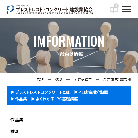
0
IMFORMATION
一般向け情報
TOP
─
橋梁
─
固定支保工
─
余戸南第1高架橋
プレストレストコンクリートとは
PC建協紹介動画
作品集
よくわかる！PC基礎講座
作品集
橋梁