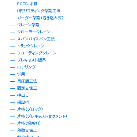
PCコンポ橋
U桁リフティング架設工法
ガーダー架設（抱き込み式）
クレーン架設
クローラークレーン
スパンバイスパン工法
トラッククレーン
フローティングクレーン
プレキャスト版吊
ロアリング
併用
吊床版工法
固定支保工
押出し
架設桁
片持（ブロック）
片持（プレキャストセグメント）
片持（場所打）
移動支保工