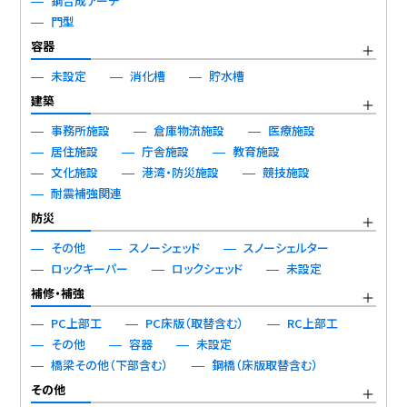
鋼合成アーチ
門型
容器
未設定
消化槽
貯水槽
建築
事務所施設
倉庫物流施設
医療施設
居住施設
庁舎施設
教育施設
文化施設
港湾・防災施設
競技施設
耐震補強関連
防災
その他
スノーシェッド
スノーシェルター
ロックキーパー
ロックシェッド
未設定
補修・補強
PC上部工
PC床版（取替含む）
RC上部工
その他
容器
未設定
橋梁その他（下部含む）
鋼橋（床版取替含む）
その他