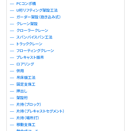
PCコンポ橋
U桁リフティング架設工法
ガーダー架設（抱き込み式）
クレーン架設
クローラークレーン
スパンバイスパン工法
トラッククレーン
フローティングクレーン
プレキャスト版吊
ロアリング
併用
吊床版工法
固定支保工
押出し
架設桁
片持（ブロック）
片持（プレキャストセグメント）
片持（場所打）
移動支保工