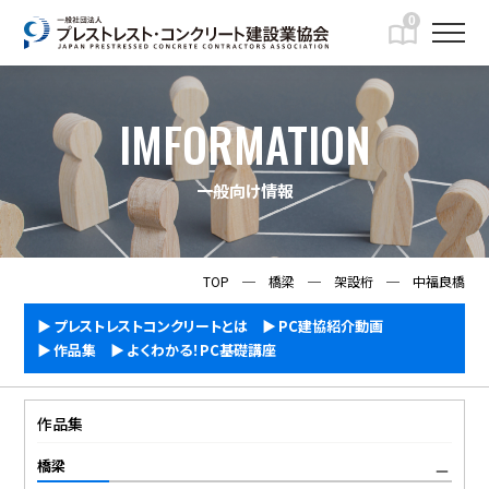
0
IMFORMATION
一般向け情報
TOP
─
橋梁
─
架設桁
─
中福良橋
プレストレストコンクリートとは
PC建協紹介動画
作品集
よくわかる！PC基礎講座
作品集
橋梁