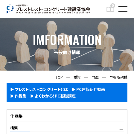
0
IMFORMATION
一般向け情報
TOP
─
橋梁
─
門型
─
与根高架橋
プレストレストコンクリートとは
PC建協紹介動画
作品集
よくわかる！PC基礎講座
作品集
橋梁