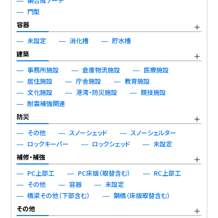
鋼合成アーチ
門型
容器
未設定
消化槽
貯水槽
建築
事務所施設
倉庫物流施設
医療施設
居住施設
庁舎施設
教育施設
文化施設
港湾・防災施設
競技施設
耐震補強関連
防災
その他
スノーシェッド
スノーシェルター
ロックキーパー
ロックシェッド
未設定
補修・補強
PC上部工
PC床版（取替含む）
RC上部工
その他
容器
未設定
橋梁その他（下部含む）
鋼橋（床版取替含む）
その他