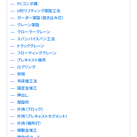
PCコンポ橋
U桁リフティング架設工法
ガーダー架設（抱き込み式）
クレーン架設
クローラークレーン
スパンバイスパン工法
トラッククレーン
フローティングクレーン
プレキャスト版吊
ロアリング
併用
吊床版工法
固定支保工
押出し
架設桁
片持（ブロック）
片持（プレキャストセグメント）
片持（場所打）
移動支保工