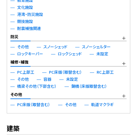
教育施設
文化施設
港湾・防災施設
競技施設
耐震補強関連
防災
その他
スノーシェッド
スノーシェルター
ロックキーパー
ロックシェッド
未設定
補修・補強
PC上部工
PC床版（取替含む）
RC上部工
その他
容器
未設定
橋梁その他（下部含む）
鋼橋（床版取替含む）
その他
PC床版（取替含む）
その他
軌道マクラギ
建築