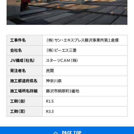
工事件名
（株）サン・エキスプレス藤沢事業所第１倉庫
会社名
（株）ピーエス三菱
ＪＶ構成（社名）
スターツＣＡＭ（株）
発注者名
民間
施工都道府県名
神奈川県
施工場所名詳細
藤沢市桐原町3番地
工期（自）
R1.5
工期（至）
R3.3
PAGE TOP