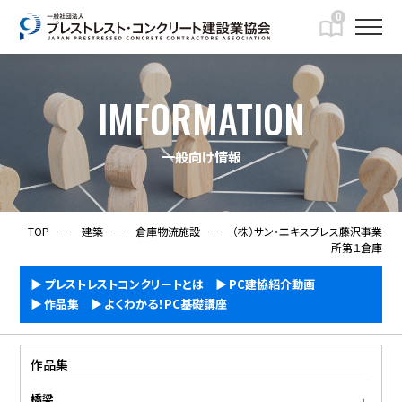
0
IMFORMATION
一般向け情報
TOP
─
建築
─
倉庫物流施設
─
（株）サン・エキスプレス藤沢事業
所第１倉庫
プレストレストコンクリートとは
PC建協紹介動画
作品集
よくわかる！PC基礎講座
作品集
橋梁