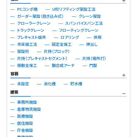
PCコンポ橋
U桁リフティング架設工法
ガーダー架設（抱き込み式）
クレーン架設
クローラークレーン
スパンバイスパン工法
トラッククレーン
フローティングクレーン
プレキャスト版吊
ロアリング
併用
吊床版工法
固定支保工
押出し
架設桁
片持（ブロック）
片持（プレキャストセグメント）
片持（場所打）
移動支保工
鋼合成アーチ
門型
容器
未設定
消化槽
貯水槽
建築
事務所施設
倉庫物流施設
医療施設
居住施設
庁舎施設