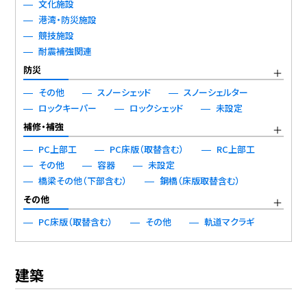
文化施設
港湾・防災施設
競技施設
耐震補強関連
防災
その他
スノーシェッド
スノーシェルター
ロックキーパー
ロックシェッド
未設定
補修・補強
PC上部工
PC床版（取替含む）
RC上部工
その他
容器
未設定
橋梁その他（下部含む）
鋼橋（床版取替含む）
その他
PC床版（取替含む）
その他
軌道マクラギ
建築