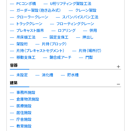
PCコンポ橋
U桁リフティング架設工法
ガーダー架設（抱き込み式）
クレーン架設
クローラークレーン
スパンバイスパン工法
トラッククレーン
フローティングクレーン
プレキャスト版吊
ロアリング
併用
吊床版工法
固定支保工
押出し
架設桁
片持（ブロック）
片持（プレキャストセグメント）
片持（場所打）
移動支保工
鋼合成アーチ
門型
容器
未設定
消化槽
貯水槽
建築
事務所施設
倉庫物流施設
医療施設
居住施設
庁舎施設
教育施設