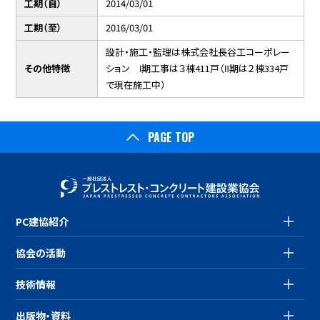
工期（自）
2014/03/01
工期（至）
2016/03/01
設計・施工・監理は株式会社長谷工コーポレー
その他特徴
ション Ⅰ期工事は３棟411戸（Ⅱ期は２棟334戸
で現在施工中）
PAGE TOP
PC建協紹介
協会の活動
技術情報
出版物・資料