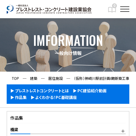
0
IMFORMATION
一般向け情報
TOP
─
建築
─
居住施設
─
（仮称）神崎川駅前計画Ⅰ期新築工事
プレストレストコンクリートとは
PC建協紹介動画
作品集
よくわかる！PC基礎講座
作品集
橋梁