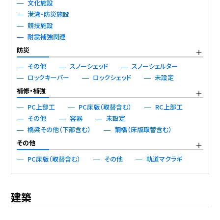
文化施設
港湾・防災施設
競技施設
耐震補強関連
防災
その他
スノーシェッド
スノーシェルター
ロックキーパー
ロックシェッド
未設定
補修・補強
PC上部工
PC床版（取替含む）
RC上部工
その他
容器
未設定
橋梁その他（下部含む）
鋼橋（床版取替含む）
その他
PC床版（取替含む）
その他
軌道マクラギ
建築