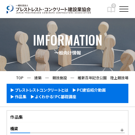
0
IMFORMATION
一般向け情報
TOP
─
建築
─
競技施設
─
維新百年記念公園 陸上競技場
プレストレストコンクリートとは
PC建協紹介動画
作品集
よくわかる！PC基礎講座
作品集
橋梁