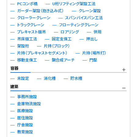
PCコンポ橋
U桁リフティング架設工法
ガーダー架設（抱き込み式）
クレーン架設
クローラークレーン
スパンバイスパン工法
トラッククレーン
フローティングクレーン
プレキャスト版吊
ロアリング
併用
吊床版工法
固定支保工
押出し
架設桁
片持（ブロック）
片持（プレキャストセグメント）
片持（場所打）
移動支保工
鋼合成アーチ
門型
容器
未設定
消化槽
貯水槽
建築
事務所施設
倉庫物流施設
医療施設
居住施設
庁舎施設
教育施設