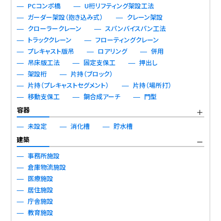
PCコンポ橋
U桁リフティング架設工法
ガーダー架設（抱き込み式）
クレーン架設
クローラークレーン
スパンバイスパン工法
トラッククレーン
フローティングクレーン
プレキャスト版吊
ロアリング
併用
吊床版工法
固定支保工
押出し
架設桁
片持（ブロック）
片持（プレキャストセグメント）
片持（場所打）
移動支保工
鋼合成アーチ
門型
容器
未設定
消化槽
貯水槽
建築
事務所施設
倉庫物流施設
医療施設
居住施設
庁舎施設
教育施設