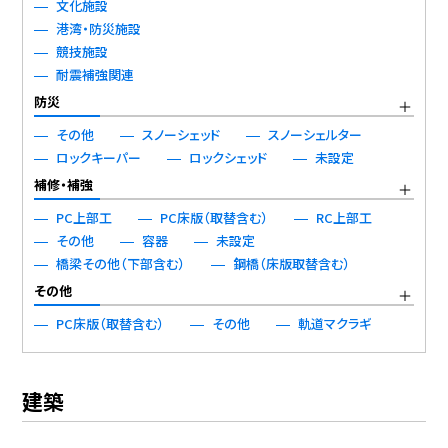
文化施設
港湾・防災施設
競技施設
耐震補強関連
防災
その他
スノーシェッド
スノーシェルター
ロックキーパー
ロックシェッド
未設定
補修・補強
PC上部工
PC床版（取替含む）
RC上部工
その他
容器
未設定
橋梁その他（下部含む）
鋼橋（床版取替含む）
その他
PC床版（取替含む）
その他
軌道マクラギ
建築