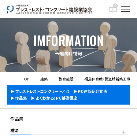
0
IMFORMATION
一般向け情報
TOP
─
建築
─
教育施設
─
福島体育館・武道館新築工事
プレストレストコンクリートとは
PC建協紹介動画
作品集
よくわかる！PC基礎講座
作品集
橋梁