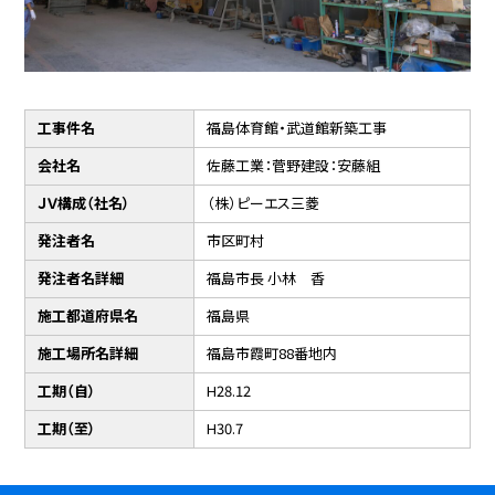
工事件名
福島体育館・武道館新築工事
会社名
佐藤工業：菅野建設：安藤組
ＪＶ構成（社名）
（株）ピーエス三菱
発注者名
市区町村
発注者名詳細
福島市長 小林 香
施工都道府県名
福島県
施工場所名詳細
福島市霞町88番地内
工期（自）
H28.12
工期（至）
H30.7