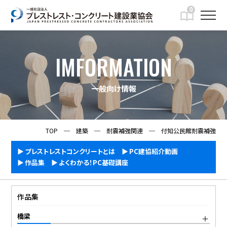
0
IMFORMATION
一般向け情報
TOP
─
建築
─
耐震補強関連
─
付知公民館耐震補強
プレストレストコンクリートとは
PC建協紹介動画
作品集
よくわかる！PC基礎講座
作品集
橋梁