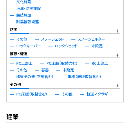
文化施設
港湾・防災施設
競技施設
耐震補強関連
防災
その他
スノーシェッド
スノーシェルター
ロックキーパー
ロックシェッド
未設定
補修・補強
PC上部工
PC床版（取替含む）
RC上部工
その他
容器
未設定
橋梁その他（下部含む）
鋼橋（床版取替含む）
その他
PC床版（取替含む）
その他
軌道マクラギ
建築