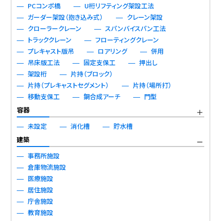
PCコンポ橋
U桁リフティング架設工法
ガーダー架設（抱き込み式）
クレーン架設
クローラークレーン
スパンバイスパン工法
トラッククレーン
フローティングクレーン
プレキャスト版吊
ロアリング
併用
吊床版工法
固定支保工
押出し
架設桁
片持（ブロック）
片持（プレキャストセグメント）
片持（場所打）
移動支保工
鋼合成アーチ
門型
容器
未設定
消化槽
貯水槽
建築
事務所施設
倉庫物流施設
医療施設
居住施設
庁舎施設
教育施設