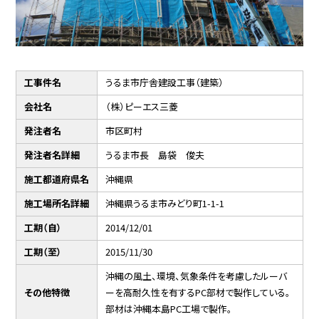
工事件名
うるま市庁舎建設工事（建築）
会社名
（株）ピーエス三菱
発注者名
市区町村
発注者名詳細
うるま市長 島袋 俊夫
施工都道府県名
沖縄県
施工場所名詳細
沖縄県うるま市みどり町1-1-1
工期（自）
2014/12/01
工期（至）
2015/11/30
沖縄の風土、環境、気象条件を考慮したルーバ
その他特徴
ーを高耐久性を有するPC部材で製作している。
部材は沖縄本島PC工場で製作。