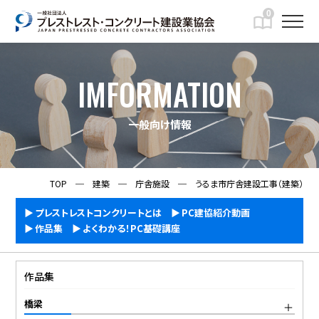
0
IMFORMATION
一般向け情報
TOP
─
建築
─
庁舎施設
─
うるま市庁舎建設工事（建築）
プレストレストコンクリートとは
PC建協紹介動画
作品集
よくわかる！PC基礎講座
作品集
橋梁