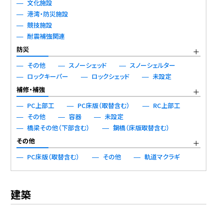
文化施設
港湾・防災施設
競技施設
耐震補強関連
防災
その他
スノーシェッド
スノーシェルター
ロックキーパー
ロックシェッド
未設定
補修・補強
PC上部工
PC床版（取替含む）
RC上部工
その他
容器
未設定
橋梁その他（下部含む）
鋼橋（床版取替含む）
その他
PC床版（取替含む）
その他
軌道マクラギ
建築