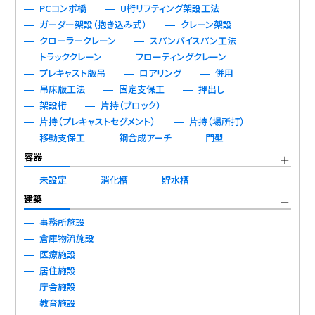
PCコンポ橋
U桁リフティング架設工法
ガーダー架設（抱き込み式）
クレーン架設
クローラークレーン
スパンバイスパン工法
トラッククレーン
フローティングクレーン
プレキャスト版吊
ロアリング
併用
吊床版工法
固定支保工
押出し
架設桁
片持（ブロック）
片持（プレキャストセグメント）
片持（場所打）
移動支保工
鋼合成アーチ
門型
容器
未設定
消化槽
貯水槽
建築
事務所施設
倉庫物流施設
医療施設
居住施設
庁舎施設
教育施設