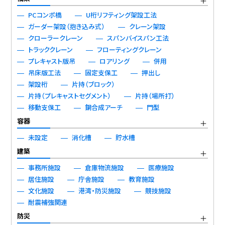
PCコンポ橋
U桁リフティング架設工法
ガーダー架設（抱き込み式）
クレーン架設
クローラークレーン
スパンバイスパン工法
トラッククレーン
フローティングクレーン
プレキャスト版吊
ロアリング
併用
吊床版工法
固定支保工
押出し
架設桁
片持（ブロック）
片持（プレキャストセグメント）
片持（場所打）
移動支保工
鋼合成アーチ
門型
容器
未設定
消化槽
貯水槽
建築
事務所施設
倉庫物流施設
医療施設
居住施設
庁舎施設
教育施設
文化施設
港湾・防災施設
競技施設
耐震補強関連
防災