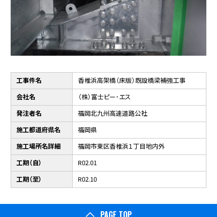
工事件名
香椎浜高架橋（床版）既設橋梁補強工事
会社名
（株）富士ピー･エス
発注者名
福岡北九州高速道路公社
施工都道府県名
福岡県
施工場所名詳細
福岡市東区香椎浜１丁目地内外
工期（自）
R02.01
工期（至）
R02.10
PAGE TOP