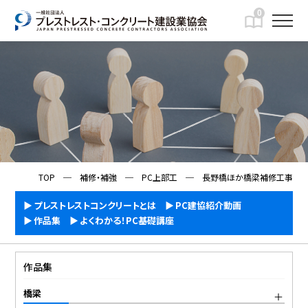
0
IMFORMATION
一般向け情報
TOP
─
補修・補強
─
PC上部工
─
長野橋ほか橋梁補修工事
プレストレストコンクリートとは
PC建協紹介動画
作品集
よくわかる！PC基礎講座
作品集
橋梁