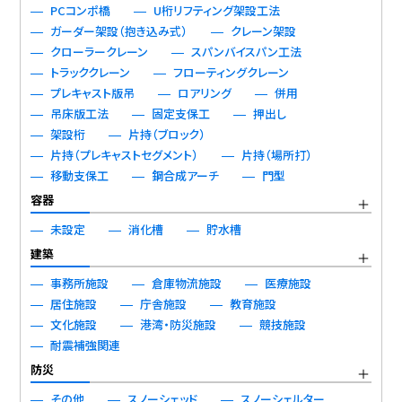
PCコンポ橋
U桁リフティング架設工法
ガーダー架設（抱き込み式）
クレーン架設
クローラークレーン
スパンバイスパン工法
トラッククレーン
フローティングクレーン
プレキャスト版吊
ロアリング
併用
吊床版工法
固定支保工
押出し
架設桁
片持（ブロック）
片持（プレキャストセグメント）
片持（場所打）
移動支保工
鋼合成アーチ
門型
容器
未設定
消化槽
貯水槽
建築
事務所施設
倉庫物流施設
医療施設
居住施設
庁舎施設
教育施設
文化施設
港湾・防災施設
競技施設
耐震補強関連
防災
その他
スノーシェッド
スノーシェルター