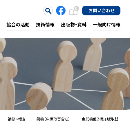
0
お問い合わせ
協会の活動
技術情報
出版物・資料
一般向け情報
─
補修・補強
─
鋼橋（床版取替含む）
─
金武橋他２橋床版取替