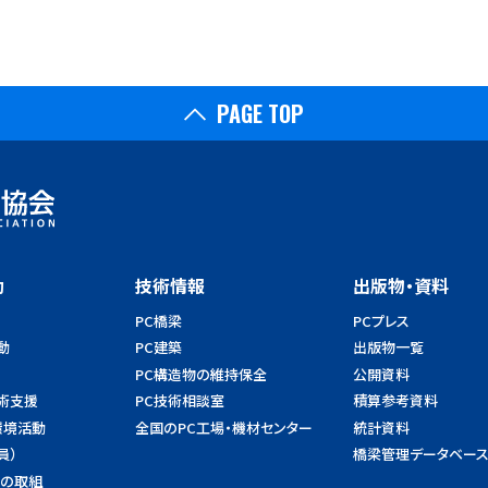
PAGE TOP
動
技術情報
出版物・資料
PC橋梁
PCプレス
動
PC建築
出版物一覧
PC構造物の維持保全
公開資料
術支援
PC技術相談室
積算参考資料
環境活動
全国のPC工場・機材センター
統計資料
員）
橋梁管理データベー
への取組