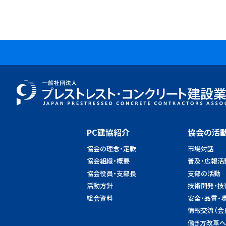
PC建協紹介
協会の活
協会の理念・定款
市場対話
協会組織・概要
普及・広報活
協会役員・支部長
支部の活動
活動方針
技術開発・技
総会資料
安全・品質・
情報交流（会
働き方改革