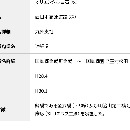
オリエンタル白石（株）
名
西日本高速道路（株）
名詳細
九州支社
道府県名
沖縄県
所名詳細
国頭郡金武町金武 ～ 国頭郡宜野座村松田
）
H28.4
）
H30.1
鋼橋である金武橋（下り線）及び明治山第二橋（上
特徴
床版（ＳＬＪスラブ工法）を設置した。