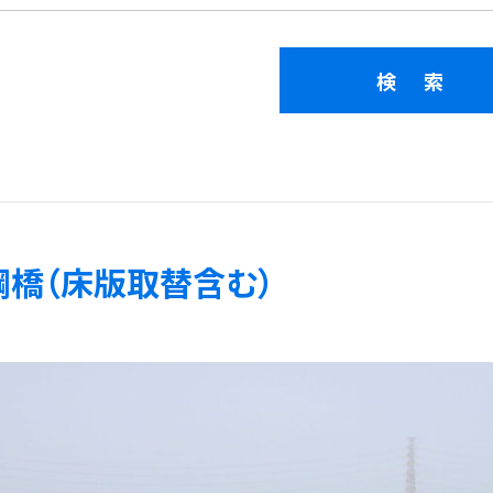
鋼橋（床版取替含む）