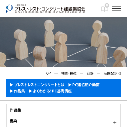
0
IMFORMATION
一般向け情報
TOP
─
補修・補強
─
容器
─
荘園配水池
プレストレストコンクリートとは
PC建協紹介動画
作品集
よくわかる！PC基礎講座
作品集
橋梁