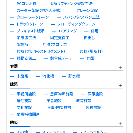
PCコンポ橋
U桁リフティング架設工法
ガーダー架設（抱き込み式）
クレーン架設
クローラークレーン
スパンバイスパン工法
トラッククレーン
フローティングクレーン
プレキャスト版吊
ロアリング
併用
吊床版工法
固定支保工
押出し
架設桁
片持（ブロック）
片持（プレキャストセグメント）
片持（場所打）
移動支保工
鋼合成アーチ
門型
容器
未設定
消化槽
貯水槽
建築
事務所施設
倉庫物流施設
医療施設
居住施設
庁舎施設
教育施設
文化施設
港湾・防災施設
競技施設
耐震補強関連
防災
その他
スノーシェッド
スノーシェルター