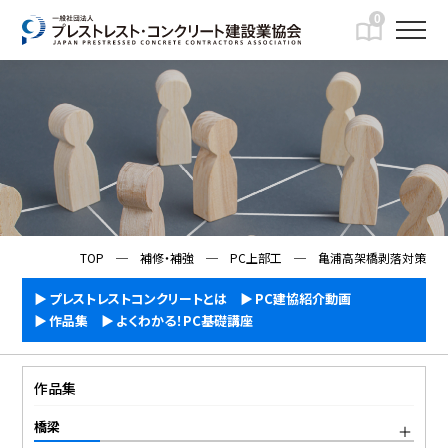
0
IMFORMATION
一般向け情報
TOP
─
補修・補強
─
PC上部工
─
亀浦高架橋剥落対策
プレストレストコンクリートとは
PC建協紹介動画
作品集
よくわかる！PC基礎講座
作品集
橋梁