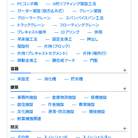
PCコンポ橋
U桁リフティング架設工法
ガーダー架設（抱き込み式）
クレーン架設
クローラークレーン
スパンバイスパン工法
トラッククレーン
フローティングクレーン
プレキャスト版吊
ロアリング
併用
吊床版工法
固定支保工
押出し
架設桁
片持（ブロック）
片持（プレキャストセグメント）
片持（場所打）
移動支保工
鋼合成アーチ
門型
容器
未設定
消化槽
貯水槽
建築
事務所施設
倉庫物流施設
医療施設
居住施設
庁舎施設
教育施設
文化施設
港湾・防災施設
競技施設
耐震補強関連
防災
その他
スノーシェッド
スノーシェルター