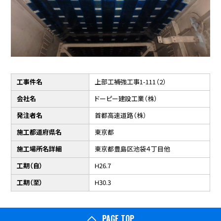
工事件名
上部工補強工事1-111（2）
会社名
ドーピー建設工業（株）
発注者名
首都高速道路（株）
施工都道府県名
東京都
施工場所名詳細
東京都豊島区池袋４丁目他
工期（自）
H26.7
工期（至）
H30.3
PAGE TOP