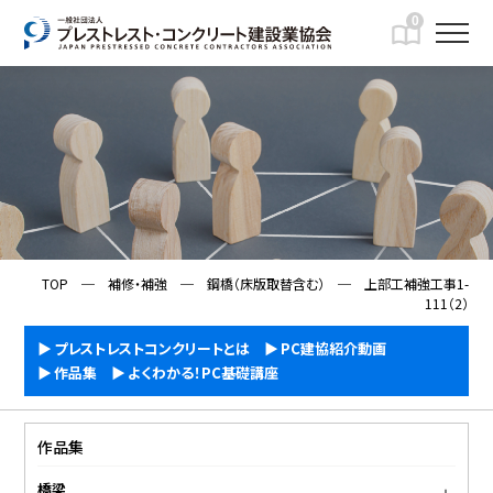
0
IMFORMATION
一般向け情報
TOP
─
補修・補強
─
鋼橋（床版取替含む）
─
上部工補強工事1-
111（2）
プレストレストコンクリートとは
PC建協紹介動画
作品集
よくわかる！PC基礎講座
作品集
橋梁