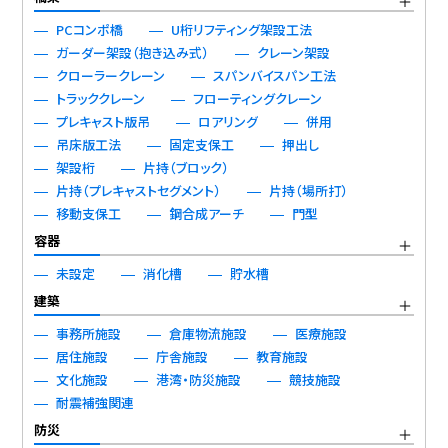
PCコンポ橋
U桁リフティング架設工法
ガーダー架設（抱き込み式）
クレーン架設
クローラークレーン
スパンバイスパン工法
トラッククレーン
フローティングクレーン
プレキャスト版吊
ロアリング
併用
吊床版工法
固定支保工
押出し
架設桁
片持（ブロック）
片持（プレキャストセグメント）
片持（場所打）
移動支保工
鋼合成アーチ
門型
容器
未設定
消化槽
貯水槽
建築
事務所施設
倉庫物流施設
医療施設
居住施設
庁舎施設
教育施設
文化施設
港湾・防災施設
競技施設
耐震補強関連
防災