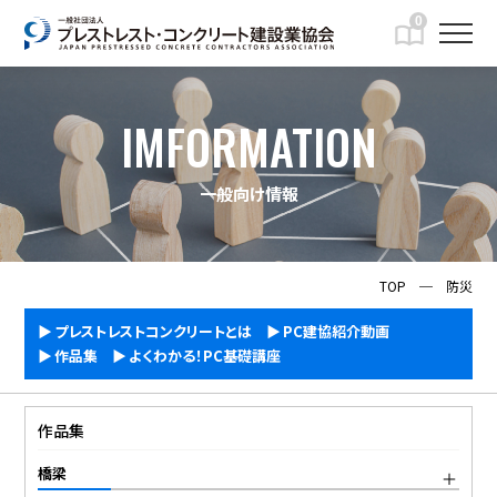
0
IMFORMATION
一般向け情報
TOP
─
防災
プレストレストコンクリートとは
PC建協紹介動画
作品集
よくわかる！PC基礎講座
作品集
橋梁