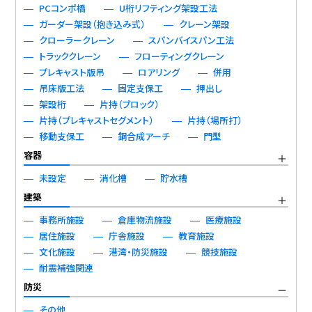
PCコンポ橋
U桁リフティング架設工法
ガーダー架設（抱き込み式）
クレーン架設
クローラークレーン
スパンバイスパン工法
トラッククレーン
フローティングクレーン
プレキャスト版吊
ロアリング
併用
吊床版工法
固定支保工
押出し
架設桁
片持（ブロック）
片持（プレキャストセグメント）
片持（場所打）
移動支保工
鋼合成アーチ
門型
容器
未設定
消化槽
貯水槽
建築
事務所施設
倉庫物流施設
医療施設
居住施設
庁舎施設
教育施設
文化施設
港湾・防災施設
競技施設
耐震補強関連
防災
その他