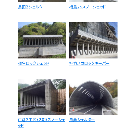
長田２シェルター
福島2.5スノーシェッド
称名ロックシェッド
押方メガロックキーパー
戸倉３工区（２期）スノーシェ
舟鼻シェルター
ッド