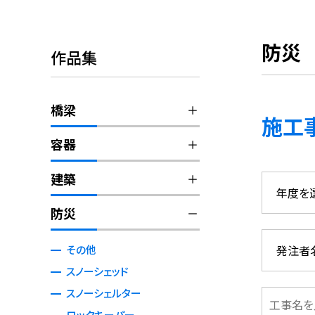
防災
作品集
橋梁
施工
容器
建築
防災
その他
スノーシェッド
スノーシェルター
ロックキーパー