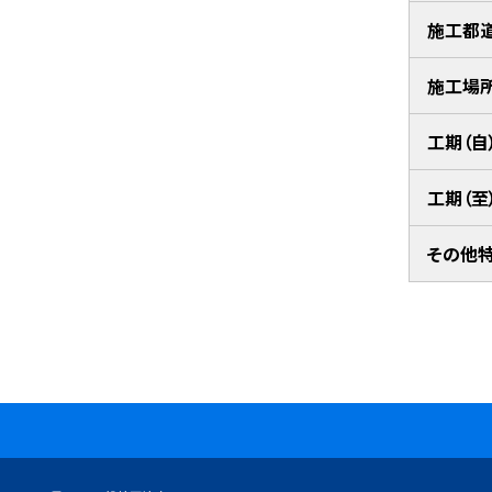
施工都
施工場
工期（自
工期（至
その他