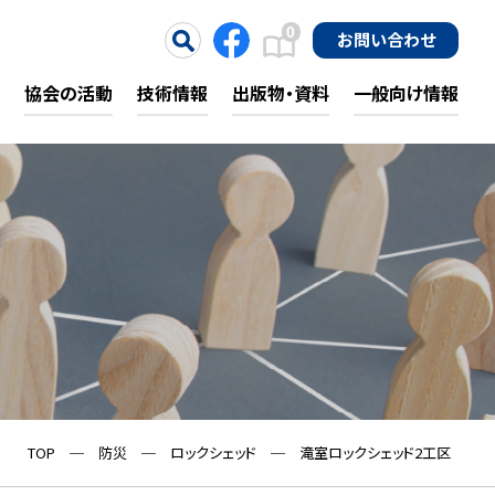
0
お問い合わせ
協会の活動
技術情報
出版物・資料
一般向け情報
TOP
─
防災
─
ロックシェッド
─
滝室ロックシェッド2工区