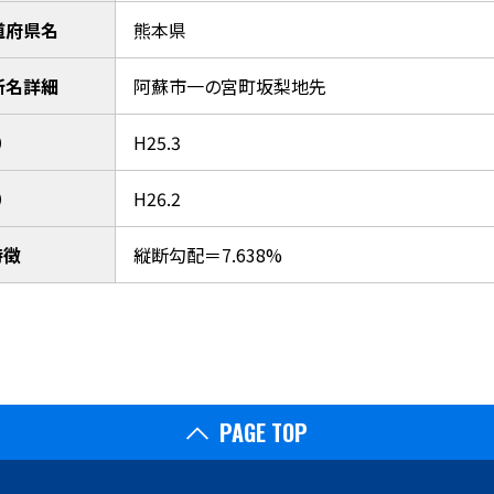
道府県名
熊本県
所名詳細
阿蘇市一の宮町坂梨地先
）
H25.3
）
H26.2
特徴
縦断勾配＝7.638%
PAGE TOP