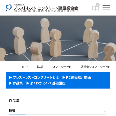
0
IMFORMATION
一般向け情報
TOP
─
防災
─
スノーシェッド
─
湯桧曽2スノーシェッド
プレストレストコンクリートとは
PC建協紹介動画
作品集
よくわかる！PC基礎講座
作品集
橋梁