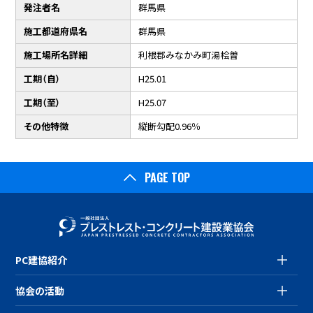
発注者名
群馬県
施工都道府県名
群馬県
施工場所名詳細
利根郡みなかみ町湯桧曽
工期（自）
H25.01
工期（至）
H25.07
その他特徴
縦断勾配0.96％
PAGE TOP
PC建協紹介
協会の活動