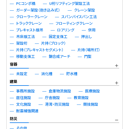
PCコンポ橋
U桁リフティング架設工法
ガーダー架設（抱き込み式）
クレーン架設
クローラークレーン
スパンバイスパン工法
トラッククレーン
フローティングクレーン
プレキャスト版吊
ロアリング
併用
吊床版工法
固定支保工
押出し
架設桁
片持（ブロック）
片持（プレキャストセグメント）
片持（場所打）
移動支保工
鋼合成アーチ
門型
容器
未設定
消化槽
貯水槽
建築
事務所施設
倉庫物流施設
医療施設
居住施設
庁舎施設
教育施設
文化施設
港湾・防災施設
競技施設
耐震補強関連
防災
その他