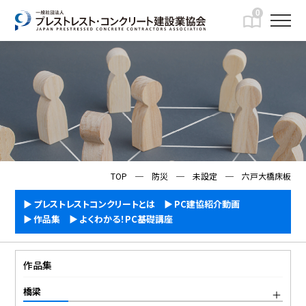
0
IMFORMATION
一般向け情報
TOP
─
防災
─
未設定
─
六戸大橋床板
プレストレストコンクリートとは
PC建協紹介動画
作品集
よくわかる！PC基礎講座
作品集
橋梁