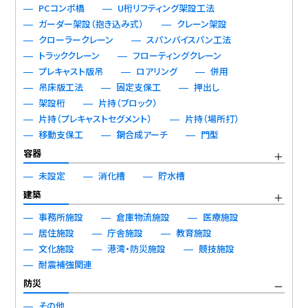
PCコンポ橋
U桁リフティング架設工法
ガーダー架設（抱き込み式）
クレーン架設
クローラークレーン
スパンバイスパン工法
トラッククレーン
フローティングクレーン
プレキャスト版吊
ロアリング
併用
吊床版工法
固定支保工
押出し
架設桁
片持（ブロック）
片持（プレキャストセグメント）
片持（場所打）
移動支保工
鋼合成アーチ
門型
容器
未設定
消化槽
貯水槽
建築
事務所施設
倉庫物流施設
医療施設
居住施設
庁舎施設
教育施設
文化施設
港湾・防災施設
競技施設
耐震補強関連
防災
その他