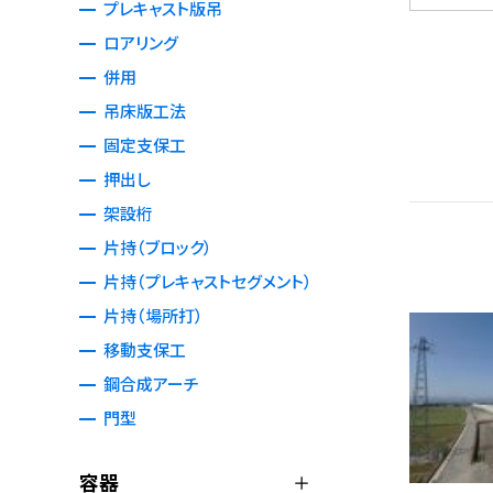
プレキャスト版吊
ロアリング
併用
吊床版工法
固定支保工
押出し
架設桁
片持（ブロック）
片持（プレキャストセグメント）
片持（場所打）
移動支保工
鋼合成アーチ
門型
容器