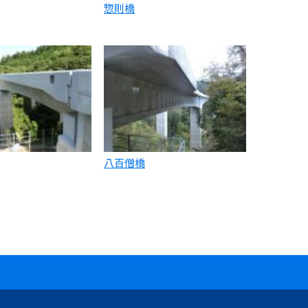
惣則橋
八百僧橋