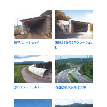
所平スノーシェッド
国道２８９号９号スノーシェッ
ド
黒石スノーシェルター
湖辺底橋床版補修工事