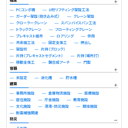
橋梁
PCコンポ橋
U桁リフティング架設工法
ガーダー架設（抱き込み式）
クレーン架設
クローラークレーン
スパンバイスパン工法
トラッククレーン
フローティングクレーン
プレキャスト版吊
ロアリング
併用
吊床版工法
固定支保工
押出し
架設桁
片持（ブロック）
片持（プレキャストセグメント）
片持（場所打）
移動支保工
鋼合成アーチ
門型
容器
未設定
消化槽
貯水槽
建築
事務所施設
倉庫物流施設
医療施設
居住施設
庁舎施設
教育施設
文化施設
港湾・防災施設
競技施設
耐震補強関連
防災