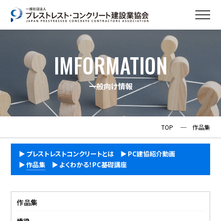
IMFORMATION
一般向け情報
TOP
─
作品集
プレストレストコンクリートとは
PC建協紹介動画
作品集
よくわかる！PC基礎講座
作品集