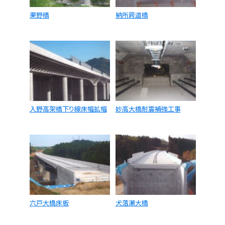
栗野橋
納所跨道橋
入野高架橋下り線床幅拡幅
妙高大橋耐震補強工事
六戸大橋床板
犬落瀬大橋