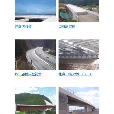
岩国港桟橋
口和高架橋
吹矢谷橋床版補修
北今市橋アウトプレート