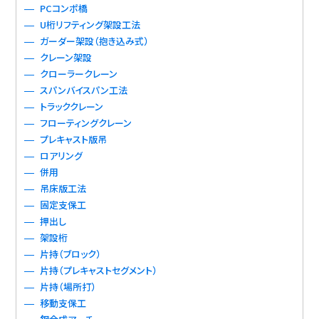
PCコンポ橋
U桁リフティング架設工法
ガーダー架設（抱き込み式）
クレーン架設
クローラークレーン
スパンバイスパン工法
トラッククレーン
フローティングクレーン
プレキャスト版吊
ロアリング
併用
吊床版工法
固定支保工
押出し
架設桁
片持（ブロック）
片持（プレキャストセグメント）
片持（場所打）
移動支保工