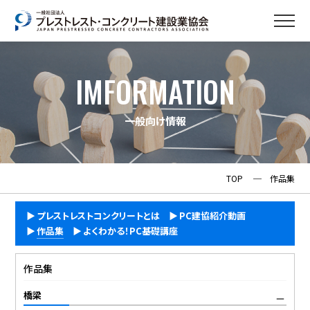
IMFORMATION
一般向け情報
TOP
─
作品集
プレストレストコンクリートとは
PC建協紹介動画
作品集
よくわかる！PC基礎講座
作品集
橋梁