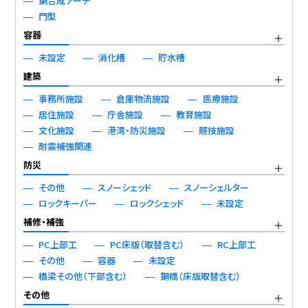
鋼合成アーチ
門型
容器
未設定
消化槽
貯水槽
建築
事務所施設
倉庫物流施設
医療施設
居住施設
庁舎施設
教育施設
文化施設
港湾・防災施設
競技施設
耐震補強関連
防災
その他
スノーシェッド
スノーシェルター
ロックキーパー
ロックシェッド
未設定
補修・補強
PC上部工
PC床版（取替含む）
RC上部工
その他
容器
未設定
橋梁その他（下部含む）
鋼橋（床版取替含む）
その他