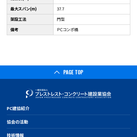
最大スパン(m)
37.7
架設工法
門型
備考
ＰＣコンポ橋
PAGE TOP
PC建協紹介
協会の活動
技術情報