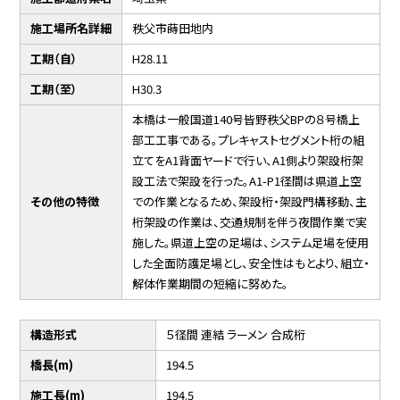
施工場所名詳細
秩父市蒔田地内
工期（自）
H28.11
工期（至）
H30.3
本橋は一般国道140号皆野秩父BPの８号橋上
部工工事である。プレキャストセグメント桁の組
立てをA1背面ヤードで行い、A1側より架設桁架
設工法で架設を行った。A1-P1径間は県道上空
その他の特徴
での作業となるため、架設桁・架設門構移動、主
桁架設の作業は、交通規制を伴う夜間作業で実
施した。県道上空の足場は、システム足場を使用
した全面防護足場とし、安全性はもとより、組立・
解体作業期間の短縮に努めた。
構造形式
５径間 連結 ラーメン 合成桁
橋長(m)
194.5
施工長(m)
194.5