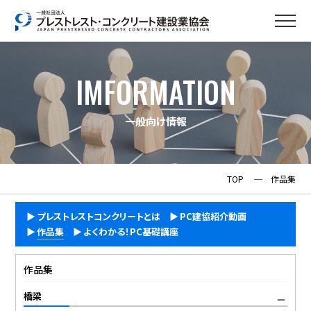
IMFORMATION
一般向け情報
TOP
─
作品集
プレストレストコンクリートとは
PC建協紹介動画
作品集
よくわかる！PC基礎講座
作品集
橋梁