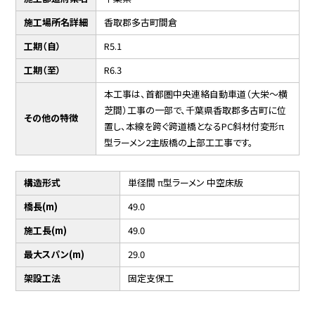
施工場所名詳細
香取郡多古町間倉
工期（自）
R5.1
工期（至）
R6.3
本工事は、首都圏中央連絡自動車道（大栄～横
芝間）工事の一部で、千葉県香取郡多古町に位
その他の特徴
置し、本線を跨ぐ跨道橋となるPC斜材付変形π
型ラーメン2主版橋の上部工工事です。
構造形式
単径間 π型ラーメン 中空床版
橋長(m)
49.0
施工長(m)
49.0
最大スパン(m)
29.0
架設工法
固定支保工