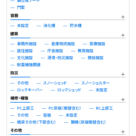
鋼合成アーチ
門型
容器
未設定
消化槽
貯水槽
建築
事務所施設
倉庫物流施設
医療施設
居住施設
庁舎施設
教育施設
文化施設
港湾・防災施設
競技施設
耐震補強関連
防災
その他
スノーシェッド
スノーシェルター
ロックキーパー
ロックシェッド
未設定
補修・補強
PC上部工
PC床版（取替含む）
RC上部工
その他
容器
未設定
橋梁その他（下部含む）
鋼橋（床版取替含む）
その他