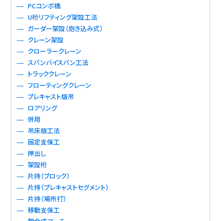
PCコンポ橋
U桁リフティング架設工法
ガーダー架設（抱き込み式）
クレーン架設
クローラークレーン
スパンバイスパン工法
トラッククレーン
フローティングクレーン
プレキャスト版吊
ロアリング
併用
吊床版工法
固定支保工
押出し
架設桁
片持（ブロック）
片持（プレキャストセグメント）
片持（場所打）
移動支保工