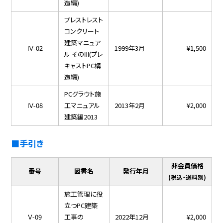
造編)
プレストレスト
コンクリート
建築マニュア
Ⅳ-02
1999年3月
¥1,500
ル そのⅢ(プレ
キャストPC構
造編)
PCグラウト施
Ⅳ-08
工マニュアル
2013年2月
¥2,000
建築編2013
■手引き
非会員価格
番号
図書名
発行年月
(税込・送料別)
施工管理に役
立つPC建築
Ⅴ-09
工事の
2022年12月
¥2,000