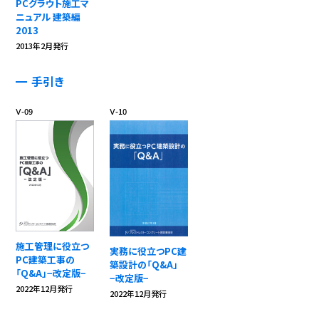
PCグラウト施工マ
ニュアル 建築編
2013
2013年2月発行
手引き
Ⅴ-09
Ⅴ-10
施工管理に役立つ
実務に役立つPC建
PC建築工事の
築設計の「Q&A」
「Q&A」−改定版−
−改定版−
2022年12月発行
2022年12月発行