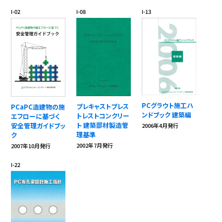
Ⅰ-02
Ⅰ-08
Ⅰ-13
PCグラウト施工ハ
プレキャストプレス
PCaPC造建物の施
ンドブック 建築編
トレストコンクリー
エフローに基づく
ト 建築部材製造管
安全管理ガイドブッ
2006年4月発行
理基準
ク
2002年7月発行
2007年10月発行
Ⅰ-22