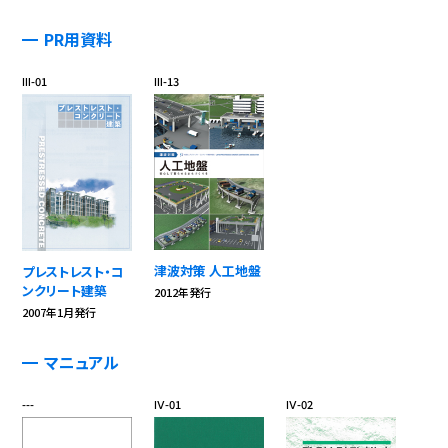
PR用資料
Ⅲ-01
Ⅲ-13
津波対策 人工地盤
プレストレスト・コ
ンクリート建築
2012年発行
2007年1月発行
マニュアル
---
Ⅳ-01
Ⅳ-02