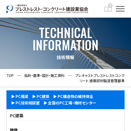
0
TECHNICAL
INFORMATION
技術情報
TOP
─
指針・基準・設計・施工資料
─
プレキャストプレストレストコンク
リート 建築部材製造管理基準
PC橋梁
PC建築
PC構造物の維持保全
PC技術相談室
全国のPC工場・機材センター
PC建築
特徴