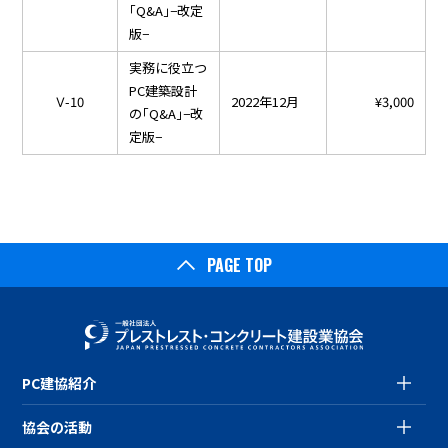
「Q&A」−改定
版−
実務に役立つ
PC建築設計
Ⅴ-10
2022年12月
¥3,000
の「Q&A」−改
定版−
PAGE TOP
PC建協紹介
協会の活動