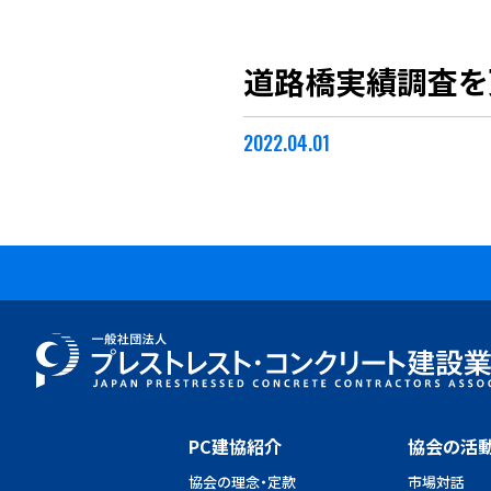
道路橋実績調査を
2022.04.01
PC建協紹介
協会の活
協会の理念・定款
市場対話