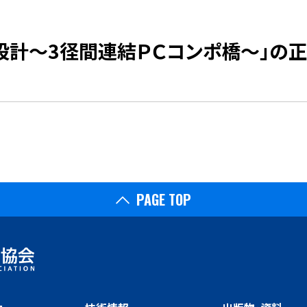
の設計～3径間連結ＰＣコンポ橋～」の
PAGE TOP