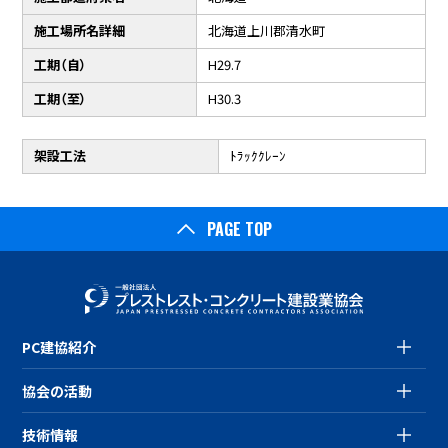
施工場所名詳細
北海道上川郡清水町
工期（自）
H29.7
工期（至）
H30.3
架設工法
ﾄﾗｯｸｸﾚｰﾝ
PAGE TOP
PC建協紹介
協会の活動
技術情報