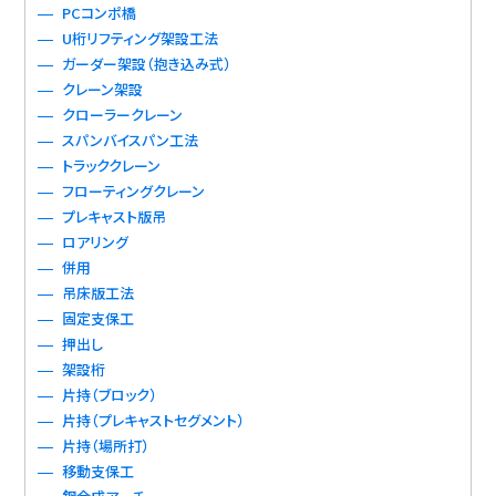
PCコンポ橋
U桁リフティング架設工法
ガーダー架設（抱き込み式）
クレーン架設
クローラークレーン
スパンバイスパン工法
トラッククレーン
フローティングクレーン
プレキャスト版吊
ロアリング
併用
吊床版工法
固定支保工
押出し
架設桁
片持（ブロック）
片持（プレキャストセグメント）
片持（場所打）
移動支保工