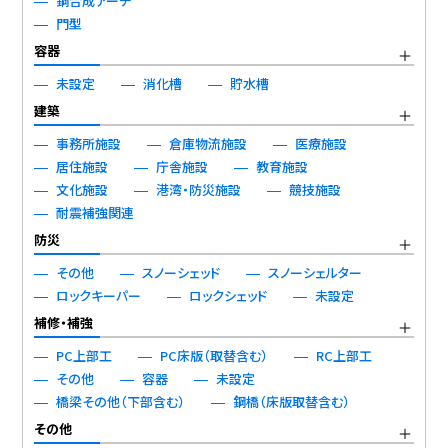
鋼合成アーチ
門型
容器
未設定
消化槽
貯水槽
建築
事務所施設
倉庫物流施設
医療施設
居住施設
庁舎施設
教育施設
文化施設
港湾・防災施設
競技施設
耐震補強関連
防災
その他
スノーシェッド
スノーシェルター
ロックキーパー
ロックシェッド
未設定
補修・補強
PC上部工
PC床版（取替含む）
RC上部工
その他
容器
未設定
橋梁その他（下部含む）
鋼橋（床版取替含む）
その他