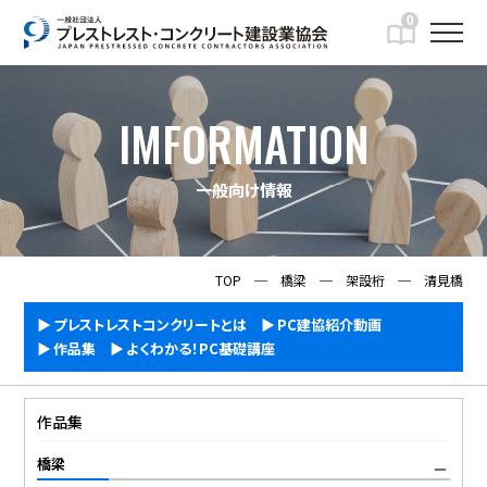
0
IMFORMATION
一般向け情報
TOP
─
橋梁
─
架設桁
─
清見橋
プレストレストコンクリートとは
PC建協紹介動画
作品集
よくわかる！PC基礎講座
作品集
橋梁